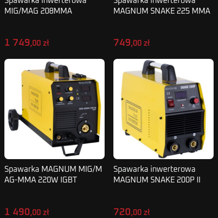
Spawarka inwerterowa
Spawarka inwerterowa
MIG/MAG 208MMA
MAGNUM SNAKE 225 MMA
MAGNUM
IGBT
1 749
749
,00 zł
,00 zł
Spawarka MAGNUM MIG/M
Spawarka inwerterowa
AG-MMA 220W IGBT
MAGNUM SNAKE 200P II
MMA
1 490
720
,00 zł
,00 zł