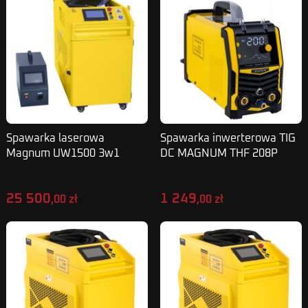
Spawarka laserowa
Spawarka inwerterowa TIG
Magnum UW1500 3w1
DC MAGNUM THF 208P
cięcie, spawanie,
PULS 230V 200A/60%
czyszczenie 1500W
25 500
1 249
,00 zł
,00 zł