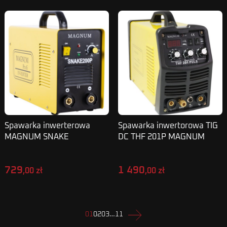
Spawarka inwerterowa
Spawarka inwertorowa TIG
MAGNUM SNAKE
DC THF 201P MAGNUM
200P MMA
729
1 490
,00 zł
,00 zł
Następny
01
02
03
…
11