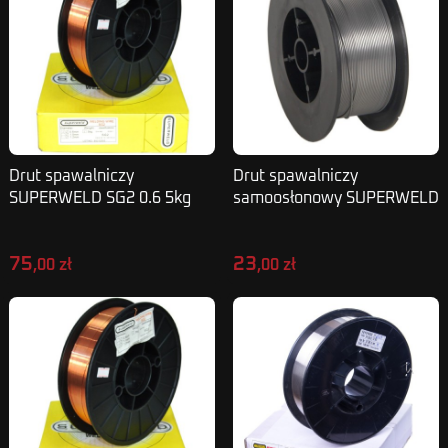
Drut spawalniczy
Drut spawalniczy
SUPERWELD SG2 0.6 5kg
samoosłonowy SUPERWELD
0,9mm 0,5kg
75
23
,00 zł
,00 zł