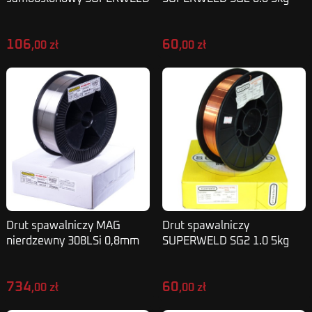
0,9mm 3kg
106
60
,00 zł
,00 zł
Drut spawalniczy MAG
Drut spawalniczy
nierdzewny 308LSi 0,8mm
SUPERWELD SG2 1.0 5kg
15kg
734
60
,00 zł
,00 zł