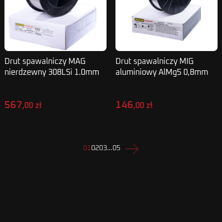
Drut spawalniczy MAG
Drut spawalniczy MIG
nierdzewny 308LSi 1.0mm
aluminiowy AlMg5 0,8mm
15kg
2kg SUPERWELD
567
146
,00 zł
,00 zł
Następny
01
02
03
…
05