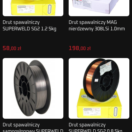
Drut spawalniczy
Drut spawalniczy MAG
SUPERWELD SG2 1.2 5kg
nierdzewny 308LSi 1.0mm
5kg
58
198
,00 zł
,00 zł
Drut spawalniczy
Drut spawalniczy
samoosłonowy SUPERWELD
SUPERWELD SG2 0.8 5kg