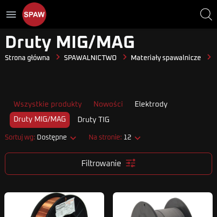
menu
Druty MIG/MAG
Strona główna
SPAWALNICTWO
Materiały spawalnicze
Wszystkie produkty
Nowości
Elektrody
Druty MIG/MAG
Druty TIG


Sortuj wg:
Dostępne
Na stronie:
12
Filtrowanie