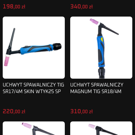
198
340
,00 zł
,00 zł
UCHWYT SPAWALNICZY TIG
UCHWYT SPAWALNICZY
SR17/4M SKIN WTYK25 SP
MAGNUM TIG SR18/4M
SKINPRO WTYK 50
220
310
,00 zł
,00 zł