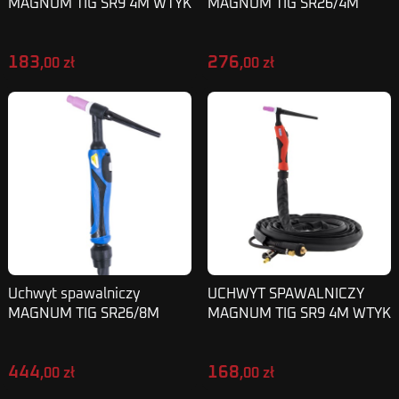
MAGNUM TIG SR9 4M WTYK
MAGNUM TIG SR26/4M
50
WTYK 25 (9 mm) z wtykiem
sterującym 2-piny
183
276
,00 zł
,00 zł
Uchwyt spawalniczy
UCHWYT SPAWALNICZY
MAGNUM TIG SR26/8M
MAGNUM TIG SR9 4M WTYK
wtyk 50 (13 mm) z wtykiem
25
sterującym 2-piny
444
168
,00 zł
,00 zł