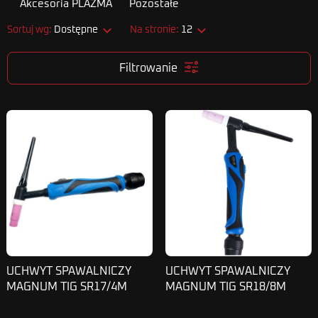
Akcesoria PLAZMA
Pozostałe


Sortuj wg:
Dostępne
Na stronie:
12
Filtrowanie
UCHWYT SPAWALNICZY
UCHWYT SPAWALNICZY
MAGNUM TIG SR17/4M
MAGNUM TIG SR18/8M
SKIN WTYK25
WTYK 50