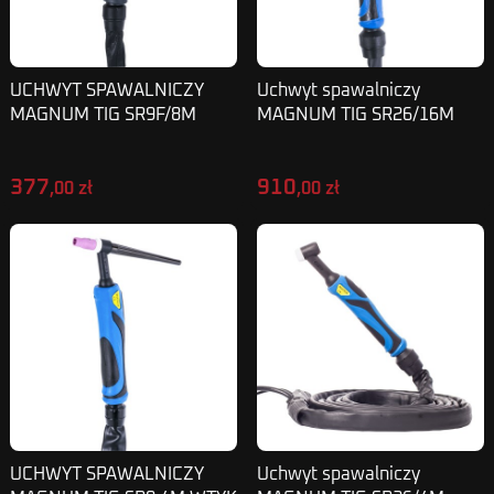
UCHWYT SPAWALNICZY
Uchwyt spawalniczy
MAGNUM TIG SR9F/8M
MAGNUM TIG SR26/16M
SKINPRO P4
wtyk 50 (13 mm) z wtykiem
sterującym 2-piny
377
910
,00 zł
,00 zł
UCHWYT SPAWALNICZY
Uchwyt spawalniczy