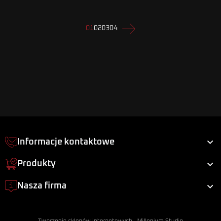
Następny
01
02
03
04

Informacje kontaktowe

Produkty

Nasza firma