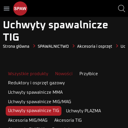
menu
Uchwyty spawalnicze
TIG
Strona główna
SPAWALNICTWO
Akcesoria i osprzęt
Uchw
Wszystkie produkty
Nowości
Przyłbice
Reduktory i osprzęt gazowy
Uchwyty spawalnicze MMA
Uchwyty spawalnicze MIG/MAG
Uchwyty spawalnicze TIG
Uchwyty PLAZMA
Akcesoria MIG/MAG
Akcesoria TIG