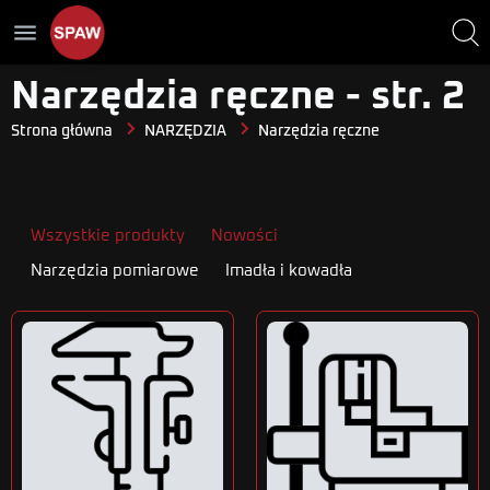
menu
Narzędzia ręczne - str. 2
Strona główna
NARZĘDZIA
Narzędzia ręczne
Wszystkie produkty
Nowości
Narzędzia pomiarowe
Imadła i kowadła