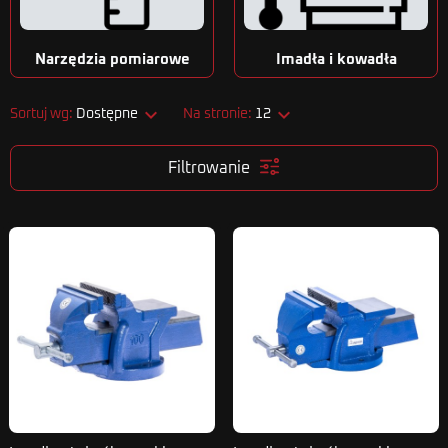
Narzędzia pomiarowe
Imadła i kowadła


Sortuj wg:
Dostępne
Na stronie:
12
Filtrowanie