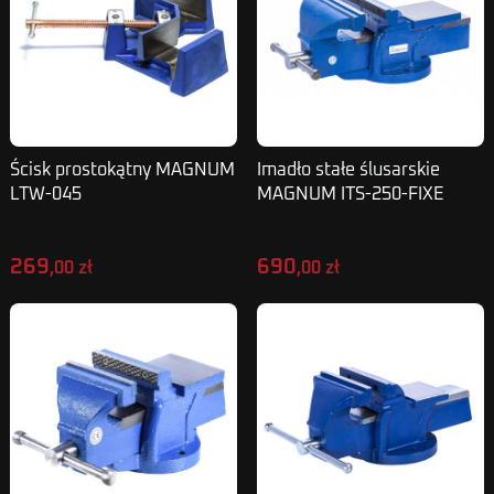
Ścisk prostokątny MAGNUM
Imadło stałe ślusarskie
LTW-045
MAGNUM ITS-250-FIXE
269
690
,00 zł
,00 zł