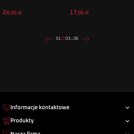
24
17
,00 zł
,00 zł
Poprzedni
Następny
01
02
03
…
06

Informacje kontaktowe

Produkty