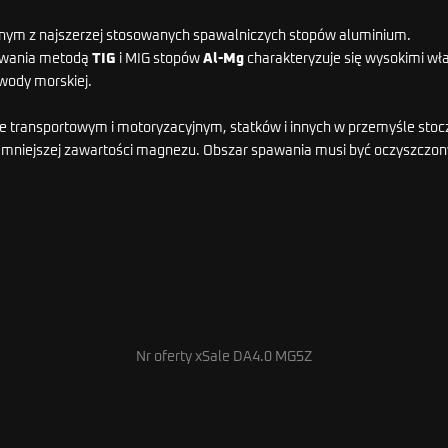
dnym z najszerzej stosowanych spawalniczych stopów aluminium.
wania metodą
TIG
i MIG stopów
Al-Mg
charakteryzuje się wysokimi w
 wody morskiej.
le transportowym i motoryzacyjnym, statków i innych w przemyśle st
 mniejszej zawartości magnezu. Obszar spawania musi być oczyszczon
Nr oferty xSale DA4.0 MG5Z