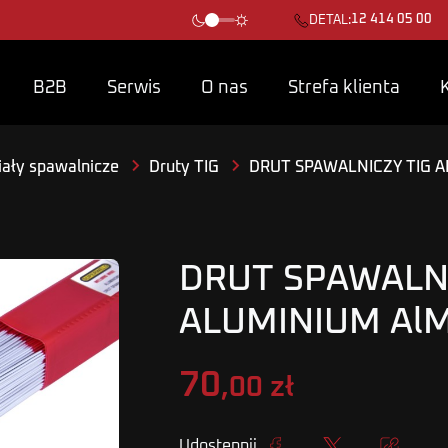
12 414 05 00
DETAL:
B2B
Serwis
O nas
Strefa klienta
ały spawalnicze
Druty TIG
DRUT SPAWALNICZY TIG A
DRUT SPAWALNI
ALUMINIUM AlM
70
,00 zł
Udostępnij