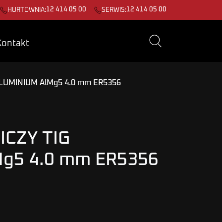
12 414 05 00
12 414 05 00
HURTOWNIA:
SERWIS:
Kontakt
LUMINIUM AlMg5 4.0 mm ER5356
CZY TIG
g5 4.0 mm ER5356