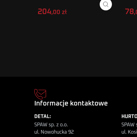
204
78
,00 zł
,
Informacje kontaktowe
DETAL:
HURTO
SPAW sp. z o.o.
SPAW s
ul. Nowohucka 92
ul. Kos