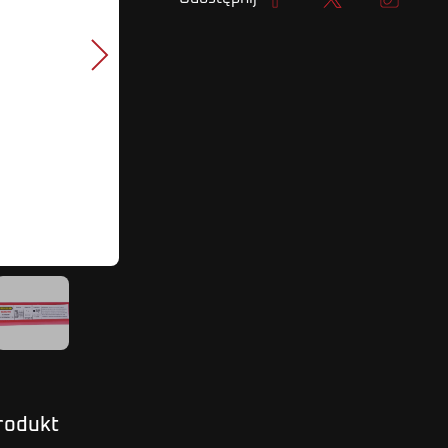
Udostępnij
Tweetuj
Kopiuj lin
Następny
produkt