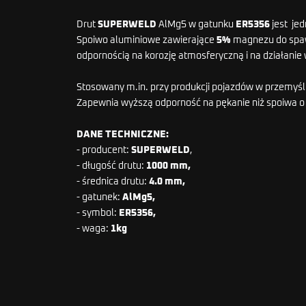
Drut
SUPERWELD
AlMg5 w gatunku
ER5356
jest je
Spoiwo aluminiowe zawierające
5%
magnezu do spa
odpornością na korozję atmosferyczną i na działanie
Stosowany m.in. przy produkcji pojazdów w przemyś
Zapewnia wyższą odporność na pękanie niż spoiwa o
DANE TECHNICZNE:
- producent:
SUPERWELD
,
- długość drutu:
1000 mm,
- średnica drutu:
4.0 mm,
- gatunek:
AlMg5,
- symbol:
ER5356,
- waga:
1kg