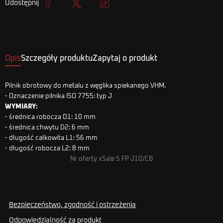
Udostępnij
Udostępnij
Tweetuj
Kopiuj link
Opis
Szczegóły produktu
Zapytaj o produkt
Pilnik obrotowy do metalu z węglika spiekanego VHM.
- Oznaczenie pilnika ISO 7755: typ J
WYMIARY:
- średnica robocza D1: 10 mm
- średnica chwytu D2: 6 mm
- długość całkowita L1: 56 mm
- długość robocza L2: 8 mm
Nr oferty xSale S FP J10/CB
Bezpieczeństwo, zgodność i ostrzeżenia
Odpowiedzialność za produkt