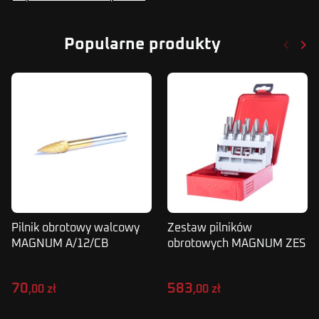
keyboard_arrow_left
keyboard_arrow_right
Popularne produkty
Poprze
Nas
Pilnik obrotowy walcowy
Zestaw pilników
MAGNUM A/12/CB
obrotowych MAGNUM ZES
K-3
70
583
,00 zł
,00 zł