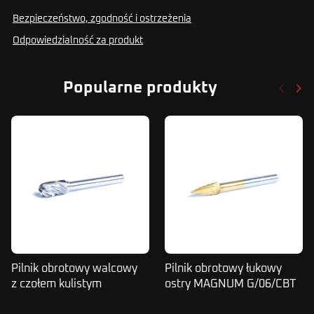
Bezpieczeństwo, zgodność i ostrzeżenia
Odpowiedzialność za produkt
keyboard_arrow_left
keyboard_arrow_right
Popularne produkty
Poprze
Nas
Pilnik obrotowy walcowy
Pilnik obrotowy łukowy
z czołem kulistym
ostry MAGNUM G/06/CBT
MAGNUM C/10/N