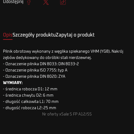
Udostępnij
Udostępnij
Tweetuj
Kopiuj link
Opis
Szczegóły produktu
Zapytaj o produkt
Pilnik obrotowy wykonany z węglika spiekanego VHM (YG8). Nakrój
zębów dedykowany do obróbki stali nierdzewnej.
- Oznaczenie pilnika DIN 8033: DIN 8033-2
- Oznaczenie pilnika ISO 7755: typ A
- Oznaczenie pilnika DIN 8020: ZYA
WYMIARY:
- średnica robocza D1: 12 mm
- średnica chwytu D2: 6 mm
- długość całkowita L1: 70 mm
- długość robocza L2: 25 mm
Nr oferty xSale S FP A12/SS