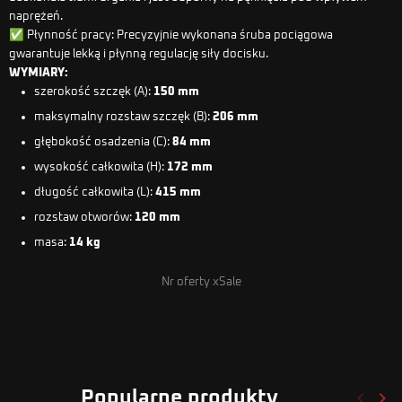
naprężeń.
✅ Płynność pracy: Precyzyjnie wykonana śruba pociągowa
gwarantuje lekką i płynną regulację siły docisku.
WYMIARY:
szerokość szczęk (A):
150 mm
maksymalny rozstaw szczęk (B):
206
mm
głębokość osadzenia (C):
84 mm
wysokość całkowita (H):
172 mm
długość całkowita (L):
415 mm
rozstaw otworów:
120 mm
masa:
14
kg
Nr oferty xSale
keyboard_arrow_left
keyboard_arrow_right
Popularne produkty