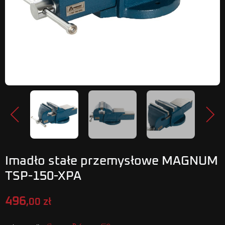
Poprzedni
Nastę
Imadło stałe przemysłowe MAGNUM
TSP-150-XPA
496
,00 zł