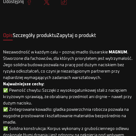
Udostępnij
Udostępnij
Tweetuj
Kopiuj link
Opis
Szczegóły produktu
Zapytaj o produkt
Niezawodność w każdym calu – poznaj imadło ślusarskie
MAGNUM
.
Stworzone dla fachowców, dla których priorytetem jest wytrzymałość.
Jego solidna budowa pozwala na pracę pod dużym naciskiem bez
ryzyka odkształceń, co czyni je niezastąpionym partnerem przy
najbardziej wymagających zadaniach warsztatowych.
Najważniejsze cechy:
✅ Pewność chwytu: Szczęki z wysokogatunkowej stali z nacięciem
krzyżowym sprawiają, że obrabiany przedmiot ani drgnie – nawet przy
dużym nacisku.
✅ Zintegrowane kowadło: gładka powierzchnia robocza pozwala na
wygodne prostowanie i kształtowanie materiałów bezpośrednio na
imadle.
✅ Solidna konstrukcja: Korpus wykonany z grubościennego odlewu
doskonale tłumi drgania i jest odporny na pęknięcia pod wpływem