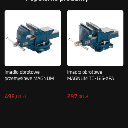
Poprze
Nas
Imadło obrotowe
Imadło obrotowe
przemysłowe MAGNUM
MAGNUM TO-125-XPA
TOP-125-XPA
496
297
,00 zł
,00 zł