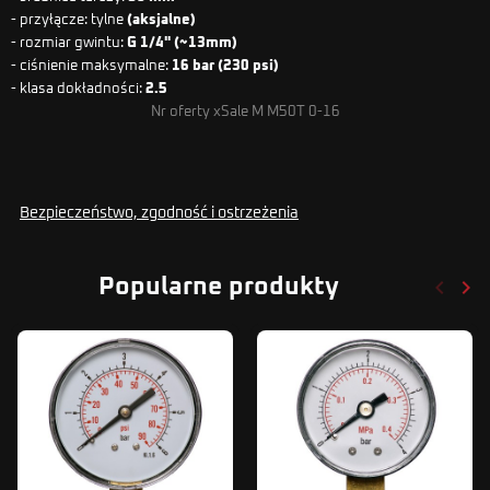
- przyłącze: tylne
(aksjalne)
- rozmiar gwintu:
G 1/4" (~13mm)
- ciśnienie maksymalne:
16 bar (230 psi)
- klasa dokładności:
2.5
Nr oferty xSale M M50T 0-16
Bezpieczeństwo, zgodność i ostrzeżenia
keyboard_arrow_left
keyboard_arrow_right
Popularne produkty
Poprze
Nas