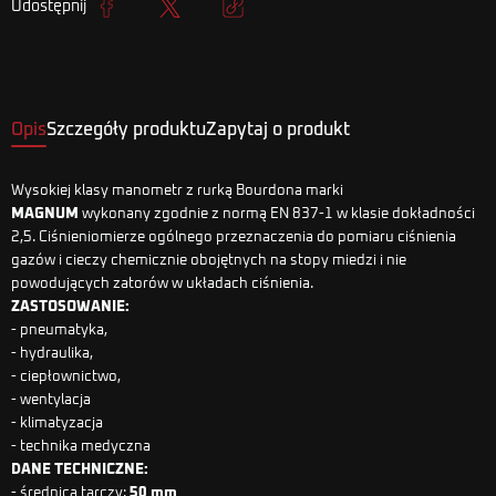
Udostępnij
Udostępnij
Tweetuj
Kopiuj link
Opis
Szczegóły produktu
Zapytaj o produkt
Wysokiej klasy manometr z rurką Bourdona marki
MAGNUM
wykonany zgodnie z normą EN 837-1 w klasie dokładności
2,5. Ciśnieniomierze ogólnego przeznaczenia do pomiaru ciśnienia
gazów i cieczy chemicznie obojętnych na stopy miedzi i nie
powodujących zatorów w układach ciśnienia.
ZASTOSOWANIE:
- pneumatyka,
- hydraulika,
- ciepłownictwo,
- wentylacja
- klimatyzacja
- technika medyczna
DANE TECHNICZNE:
- średnica tarczy:
50 mm