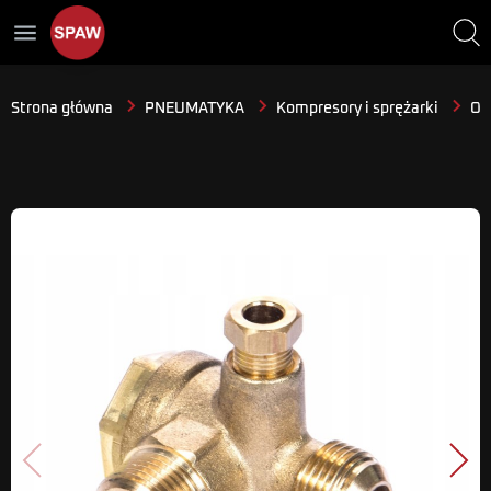
menu
Strona główna
PNEUMATYKA
Kompresory i sprężarki
Osp
Poprzedni
Nast