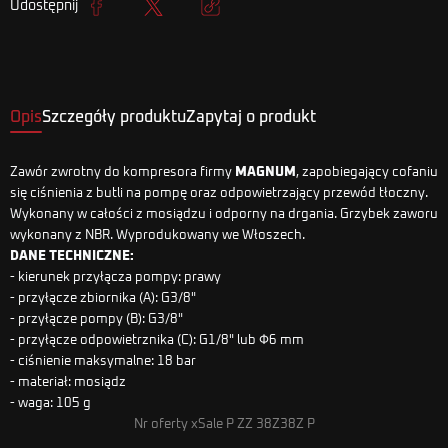
Udostępnij
Udostępnij
Tweetuj
Kopiuj link
Opis
Szczegóły produktu
Zapytaj o produkt
Zawór zwrotny do kompresora firmy
MAGNUM
, zapobiegający cofaniu
się ciśnienia z butli na pompę oraz odpowietrzający przewód tłoczny.
Wykonany w całości z mosiądzu i odporny na drgania. Grzybek zaworu
wykonany z NBR. Wyprodukowany we Włoszech.
DANE TECHNICZNE:
- kierunek przyłącza pompy: prawy
- przyłącze zbiornika (A): G3/8"
- przyłącze pompy (B): G3/8"
- przyłącze odpowietrznika (C): G1/8" lub Φ6 mm
- ciśnienie maksymalne: 18 bar
- materiał: mosiądz
- waga: 105 g
Nr oferty xSale P ZZ 38Z38Z P