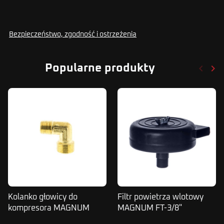
Bezpieczeństwo, zgodność i ostrzeżenia
keyboard_arrow_left
keyboard_arrow_right
Popularne produkty
Poprze
Nas
Kolanko głowicy do
Filtr powietrza wlotowy
kompresora MAGNUM
MAGNUM FT-3/8"
ZVA52 54