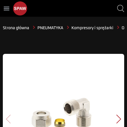
menu
Strona główna
PNEUMATYKA
Kompresory i sprężarki
Osp
Poprzedni
Nast