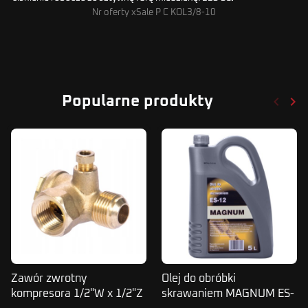
Nr oferty xSale P C KOL3/8-10
keyboard_arrow_left
keyboard_arrow_right
Popularne produkty
Poprze
Nas
Zawór zwrotny
Olej do obróbki
kompresora 1/2"W x 1/2"Z
skrawaniem MAGNUM ES-