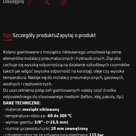
Udostępnij
Udostępnij
Tweetuj
Kopiuj link
Opis
Szczegóły produktu
Zapytaj o produkt
Kolano gwintowane z mosiądzu niklowanego umożliwia łączenie
elementów instalacji pneumatycznych i hydraulicznych. Złączka
cechuje się wysoką odpornością na działanie szkodliwych czynników
takich jak wilgoć (wysoka odporność na korozję), oleje czy wysoka
temperatura. Nadaje się do instalacji pneumatycznych, gazowych,
wodnych i ciepłowniczych.
Do uszczelnienia połączeń gwintowanych należy użyć środka
odpowiedniego do stosowanego medium (teflon, klej, pakuły, itp.)
DANE TECHNICZNE:
- materiał:
mosiądz niklowany
- temperatura robocza:
-60 do 300 °C
- wymiar gwintu:
3/8" - (~16,5 mm)
- rozmiar przewodu/rurki:
10 mm zewnętrzny
- ciśnienie robocze ze sztywną rurą miedzianą:
115 bar