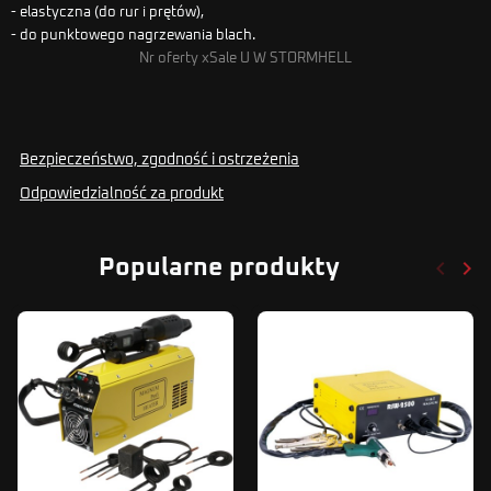
- elastyczna (do rur i prętów),
- do punktowego nagrzewania blach.
Nr oferty xSale U W STORMHELL
Bezpieczeństwo, zgodność i ostrzeżenia
Odpowiedzialność za produkt
keyboard_arrow_left
keyboard_arrow_right
Popularne produkty
Poprze
Nas