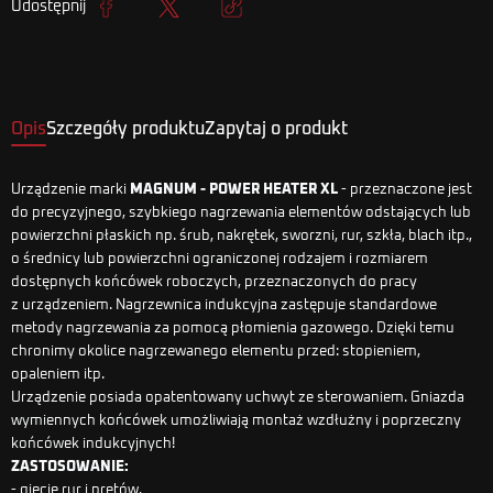
Udostępnij
Udostępnij
Tweetuj
Kopiuj link
Opis
Szczegóły produktu
Zapytaj o produkt
Urządzenie marki
MAGNUM - POWER HEATER XL
- przeznaczone jest
do precyzyjnego, szybkiego nagrzewania elementów odstających lub
powierzchni płaskich np. śrub, nakrętek, sworzni, rur, szkła, blach itp.,
o średnicy lub powierzchni ograniczonej rodzajem i rozmiarem
dostępnych końcówek roboczych, przeznaczonych do pracy
z urządzeniem. Nagrzewnica indukcyjna zastępuje standardowe
metody nagrzewania za pomocą płomienia gazowego. Dzięki temu
chronimy okolice nagrzewanego elementu przed: stopieniem,
opaleniem itp.
Urządzenie posiada opatentowany uchwyt ze sterowaniem. Gniazda
wymiennych końcówek umożliwiają montaż wzdłużny i poprzeczny
końcówek indukcyjnych!
ZASTOSOWANIE:
- gięcie rur i prętów,