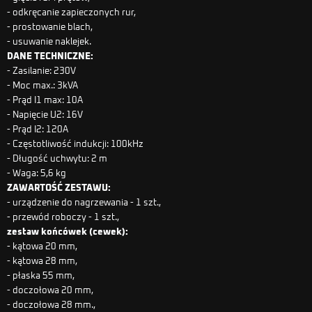
- odkręcanie zapieczonych rur,
- prostowanie blach,
- usuwanie naklejek.
DANE TECHNICZNE:
- Zasilanie: 230V
- Moc max.: 3kVA
- Prąd I1 max: 10A
- Napięcie U2: 16V
- Prąd I2: 120A
- Częstotliwość indukcji: 100kHz
- Długość uchwytu: 2 m
- Waga: 5,6 kg
ZAWARTOŚĆ ZESTAWU:
- urządzenie do nagrzewania - 1 szt.,
- przewód roboczy - 1 szt.,
zestaw końcówek (cewek):
- kątowa 20 mm,
- kątowa 28 mm,
- płaska 55 mm,
- doczołowa 20 mm,
- doczołowa 28 mm.,