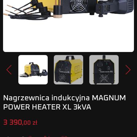
Poprzedni
Nastę
Nagrzewnica indukcyjna MAGNUM
POWER HEATER XL 3kVA
3 390
,00 zł