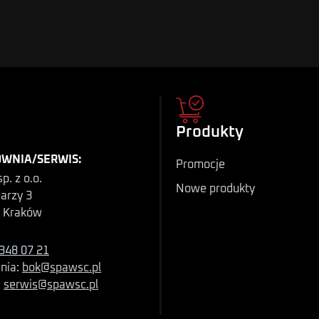
Produkty
WNIA/SERWIS:
Promocje
p. z o.o.
Nowe produkty
iarzy 3
 Kraków
348 07 21
nia:
bok@spawsc.pl
:
serwis@spawsc.pl