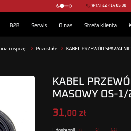
12 414 05 00
DETAL:
B2B
Serwis
O nas
Strefa klienta
ria i osprzęt
Pozostałe
KABEL PRZEWÓD SPAWALNIC
KABEL PRZEWÓ
MASOWY OS-1
31
,00 zł
Udostępnij