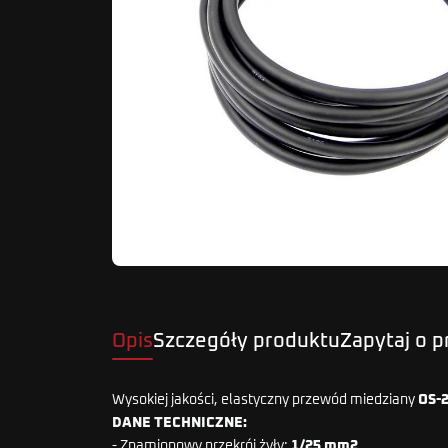
Opis
Szczegóły produktu
Zapytaj o 
Wysokiej jakości, elastyczny przewód miedziany
OS-
DANE TECHNICZNE:
- Znamionowy przekrój żyły:
1/25 mm2