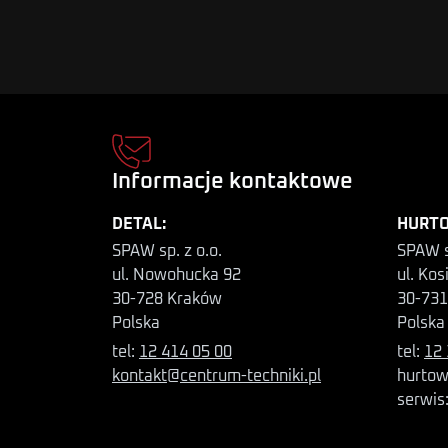
Informacje kontaktowe
DETAL:
HURTO
SPAW sp. z o.o.
SPAW s
ul. Nowohucka 92
ul. Kos
30-728 Kraków
30-731
Polska
Polska
tel:
12 414 05 00
tel:
12 
kontakt@centrum-techniki.pl
hurtow
serwis