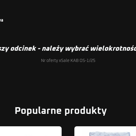
wa
zy odcinek - należy wybrać wielokrotność 
Nr oferty xSale KAB OS-1/25
Popularne produkty