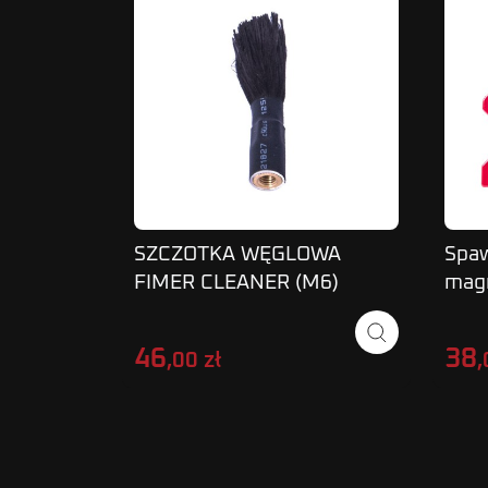
SZCZOTKA WĘGLOWA
Spaw
FIMER CLEANER (M6)
mag
MAGNUM
MA
46
38
,00 zł
,