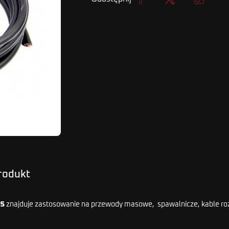
Udostępnij
Tweetuj
Kopiuj lin
produkt
25
znajduje zastosowanie na przewody masowe, spawalnicze, kable ro