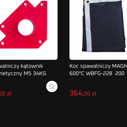
alniczy kątownik
Koc spawalniczy MA
netyczny M5 34KG
600°C WBFG-228 200
GNUM
x 200 cm
364
00 zł
,00 zł