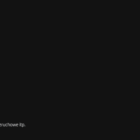
k
zruchowe itp.