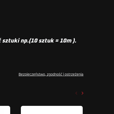
sztuki np.(10 sztuk = 10m ).
Bezpieczeństwo, zgodność i ostrzeżenia
keyboard_arrow_left
keyboard_arrow_right
Poprzedni
Następny