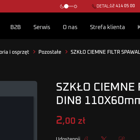
12 414 05 00
DETAL:
B2B
Serwis
O nas
Strefa klienta
ria i osprzęt
Pozostałe
SZKŁO CIEMNE FILTR SPAWAL
SZKŁO CIEMNE 
DIN8 110X60mm
2
,00 zł
Udostępnij