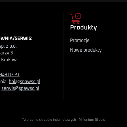
Produkty
WNIA/SERWIS:
Promocje
p. z o.o.
Nowe produkty
iarzy 3
 Kraków
348 07 21
nia:
bok@spawsc.pl
:
serwis@spawsc.pl
Tworzenie sklepów internetowych
-
Millenium Studio