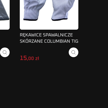
RĘKAWICE SPAWALNICZE
ZESTAW 
SKÓRZANE COLUMBIAN TIG
SPAWALN
ROZ 9
STELAŻ
CM ZES. 
15
1 285
,00 zł
,