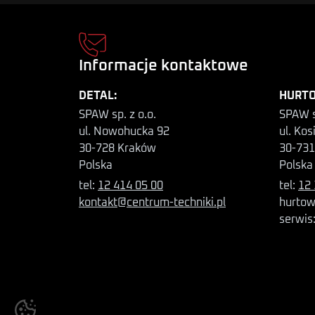
Informacje kontaktowe
DETAL:
HURTO
SPAW sp. z o.o.
SPAW s
ul. Nowohucka 92
ul. Kos
30-728 Kraków
30-731
Polska
Polska
tel:
12 414 05 00
tel:
12 
kontakt@centrum-techniki.pl
hurtow
serwis