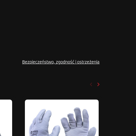
Bezpieczeństwo, zgodność i ostrzeżenia
keyboard_arrow_left
keyboard_arrow_right
Poprzedni
Następny