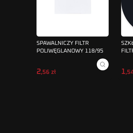
SPAWALNICZY FILTR
SZK
POLIWĘGLANOWY 118/95
FILT
POS-T IRON ZEWNĘTRZNY
fi 5
2
1
,56 zł
,54