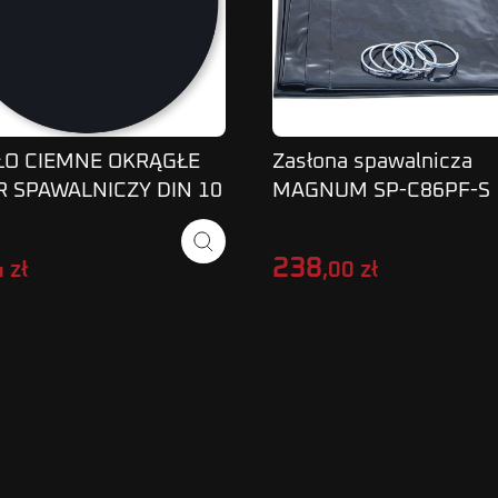
ŁO CIEMNE OKRĄGŁE
Zasłona spawalnicza
R SPAWALNICZY DIN 10
MAGNUM SP-C86PF-S
0mm 2szt.
238
 zł
,00 zł