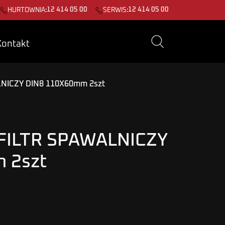
12 414 05 00
12 414 05 00
HURTOWNIA:
SERWIS:
Kontakt
NICZY DIN8 110X60mm 2szt
FILTR SPAWALNICZY
 2szt