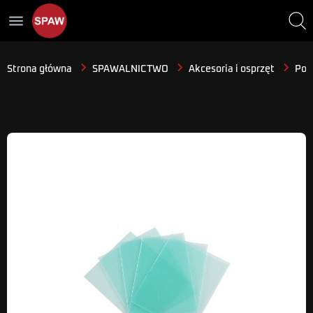
menu
Strona główna
SPAWALNICTWO
Akcesoria i osprzęt
Poz