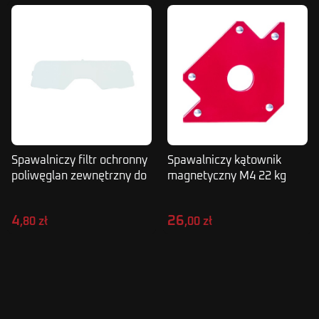
Spawalniczy filtr ochronny
Spawalniczy kątownik
poliwęglan zewnętrzny do
magnetyczny M4 22 kg
gogli Magnum R100+
MAGNUM
4
26
,80 zł
,00 zł