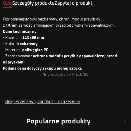
Opis
Szczegóły produktu
Zapytaj o produkt
Filtr poliwęglanowy bezbarwny, chroni moduł przyłbicy
z filtrem samościemniającym przed odpryskami spawalniczymi.
Dane techniczne :
- Rozmiar :
110x90 mm
- Kolor :
bezbarwny
- Materiał :
poliwęglan PC
- Zastosowanie :
ochrona modułu przyłbicy spawalniczej przed
odpryskami
Podana cena dotyczy zakupu jednej sztuki.
Nr oferty xSale F P 110/90
Bezpieczeństwo, zgodność i ostrzeżenia
keyboard_arrow_left
keyboard_arrow_right
Popularne produkty
Poprze
Nas