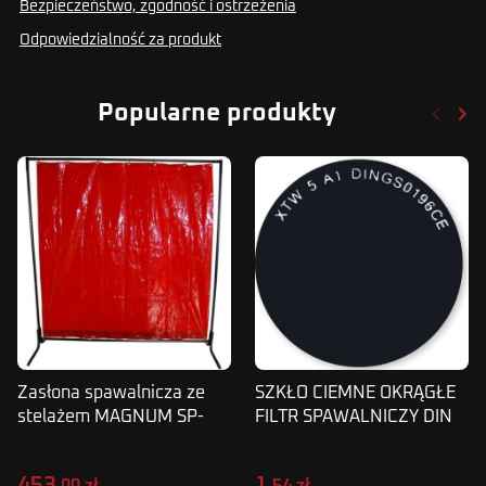
Bezpieczeństwo, zgodność i ostrzeżenia
Odpowiedzialność za produkt
keyboard_arrow_left
keyboard_arrow_right
Popularne produkty
Poprze
Nas
Zasłona spawalnicza ze
SZKŁO CIEMNE OKRĄGŁE
stelażem MAGNUM SP-
FILTR SPAWALNICZY DIN
FC46PF-R
10 fi 50mm 2szt.
453
1