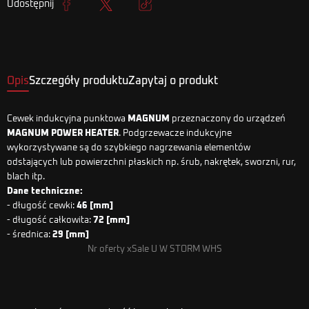
Udostępnij
Udostępnij
Tweetuj
Kopiuj link
Opis
Szczegóły produktu
Zapytaj o produkt
Cewek indukcyjna punktowa
MAGNUM
przeznaczony do urządzeń
MAGNUM POWER HEATER
. Podgrzewacze indukcyjne
wykorzystywane są do szybkiego nagrzewania elementów
odstających lub powierzchni płaskich np. śrub, nakrętek, sworzni, rur,
blach itp.
Dane techniczne:
- długość cewki:
46 [mm]
- długość całkowita:
72 [mm]
- średnica:
29 [mm]
Nr oferty xSale U W STORM WHS