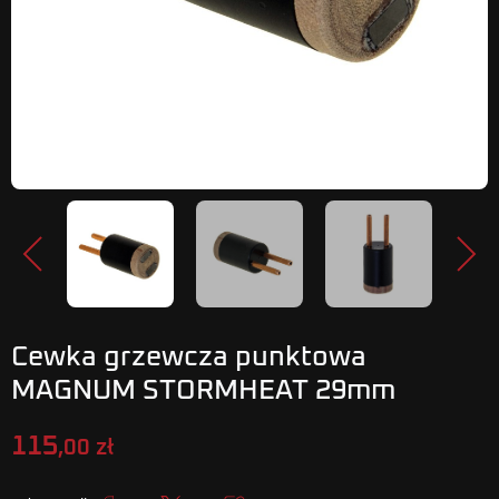
Poprzedni
Nastę
Cewka grzewcza punktowa
MAGNUM STORMHEAT 29mm
115
,00 zł