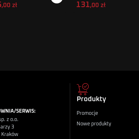
5
131
,00 zł
,00 zł
Produkty
WNIA/SERWIS:
Promocje
p. z o.o.
Nowe produkty
iarzy 3
 Kraków