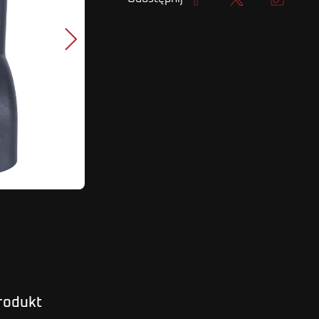
Udostępnij
Tweetuj
Kopiuj lin
Następny
produkt