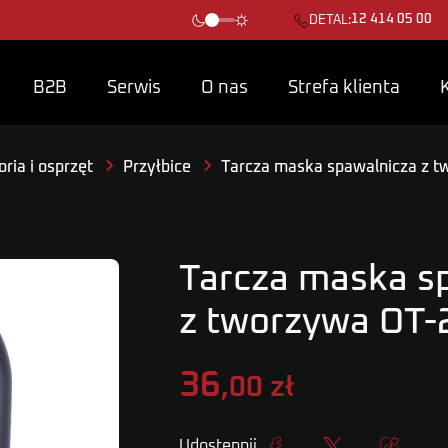
12 414 05 00
DETAL:
B2B
Serwis
O nas
Strefa klienta
ria i osprzęt
Przyłbice
Tarcza maska spawalnicza z 
Tarcza maska s
z tworzywa OT-
36
,00 zł
Udostępnij