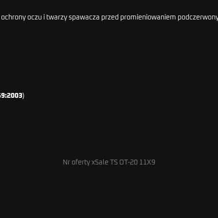
 ochrony oczu i twarzy spawacza przed promieniowaniem podczerwonym
69:2003
)
Nr oferty xSale TS OT-20 11X9