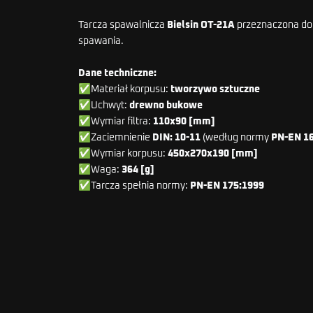
Tarcza spawalnicza
Bielsin OT-21A
przeznaczona do
spawania.
Dane techniczne:
✅
Materiał korpusu:
tworzywo sztuczne
✅Uchwyt:
drewno bukowe
✅Wymiar filtra:
110x90 [mm]
✅Zaciemnienie
DIN: 10-11
(według normy
PN-EN 1
✅Wymiar korpusu:
450x270x190 [mm]
✅Waga:
364 [g]
✅Tarcza spełnia normy:
PN-EN 175:1999