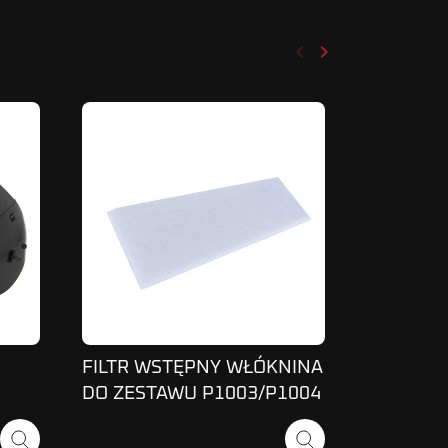
keyboard_arrow_left
keyboard_arrow_right
Poprzedni
Następny
FILTR WSTĘPNY WŁÓKNINA
NAGŁOWI
DO ZESTAWU P1003/P1004
MAGNUM 