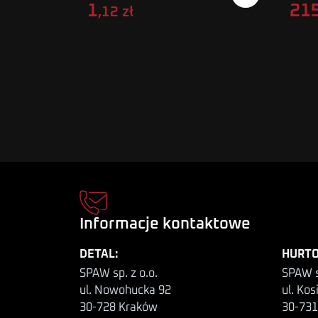
1
21
,12 zł
Informacje kontaktowe
DETAL:
HURTO
SPAW sp. z o.o.
SPAW s
ul. Nowohucka 92
ul. Kos
30-728 Kraków
30-731