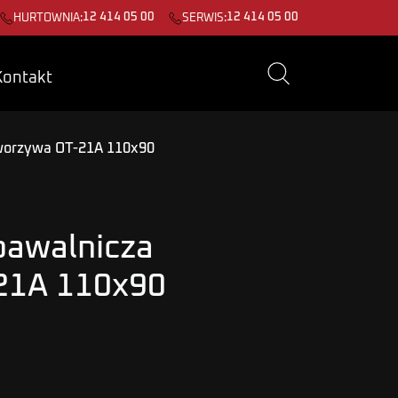
12 414 05 00
12 414 05 00
HURTOWNIA:
SERWIS:
Kontakt
tworzywa OT-21A 110x90
pawalnicza
21A 110x90