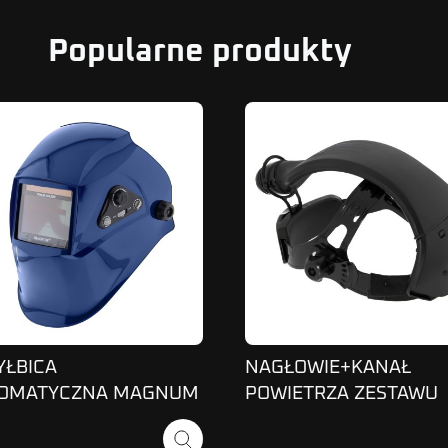
Popularne produkty
YŁBICA
NAGŁOWIE+KANAŁ
OMATYCZNA MAGNUM
POWIETRZA ZESTAWU
COLOR NIEBIESKA
MAGNUM P1003/1004