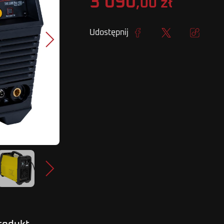
3 090
,00 zł
Udostępnij
Udostępnij
Tweetuj
Kopiuj lin
Następny
Następny