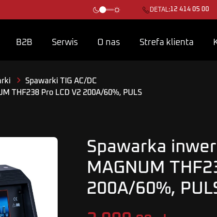
12 414 05 00
DETAL:
B2B
Serwis
O nas
Strefa klienta
rki
Spawarki TIG AC/DC
UM THF238 Pro LCD V2 200A/60%, PULS
Spawarka inwer
MAGNUM THF23
200A/60%, PUL