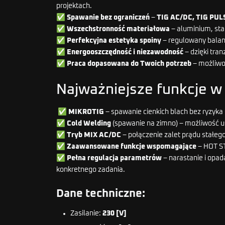
projektach.
✅
Spawanie bez ograniczeń
–
TIG AC/DC, TIG PU
✅
Wszechstronność
materiałowa
– aluminium, sta
✅
Perfekcyjna estetyka spoiny
– regulowany balans
✅
Energooszczędność i niezawodność
– dzięki tra
✅
Praca dopasowana do Twoich potrzeb
– możliwo
Najważniejsze funkcje w
✅
MIKROTIG
– spawanie cienkich blach bez ryzyka
✅
Cold Welding
(spawanie na zimno) – możliwość us
✅
Tryb MIX AC/DC
– połączenie zalet prądu stałego
✅
Zaawansowane funkcje wspomagające
– HOT ST
✅
Pełna regulacja parametrów
– narastanie i opad
konkretnego zadania.
Dane techniczne:
Zasilanie:
230 [V]