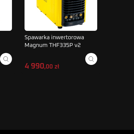
Spawarka inwertorowa
SPAWAR
Magnum THF335P v2
TIG AC/
AC/DC 300A wersja sucha
223 PULS
bez wbudowanej chłodnicy
200A/60
4 990
2 390
,00 zł
,