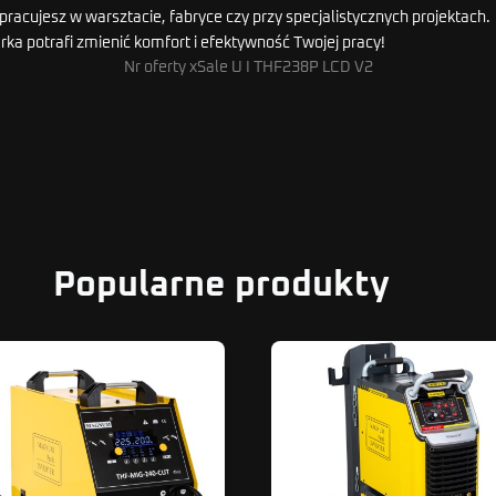
y pracujesz w warsztacie, fabryce czy przy specjalistycznych projektach.
rka potrafi zmienić komfort i efektywność Twojej pracy!
Nr oferty xSale U I THF238P LCD V2
Popularne produkty