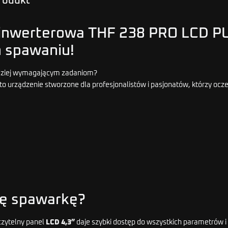
produkt
 inwerterowa THF 238 PRO LCD P
 spawaniu!
rdziej wymagającym zadaniom?
to urządzenie stworzone dla profesjonalistów i pasjonatów, którzy ocz
tę spawarkę?
czytelny panel
LCD 4,3”
daje szybki dostęp do wszystkich parametrów 