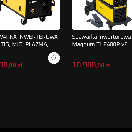
WARKA INWERTEROWA
Spawarka inwertorowa
TIG, MIG, PLAZMA,
Magnum THF400P v2
 MAGNUM THF-MIG-
AC/DC 400A
-CUT
90
10 900
,00 zł
,00 zł