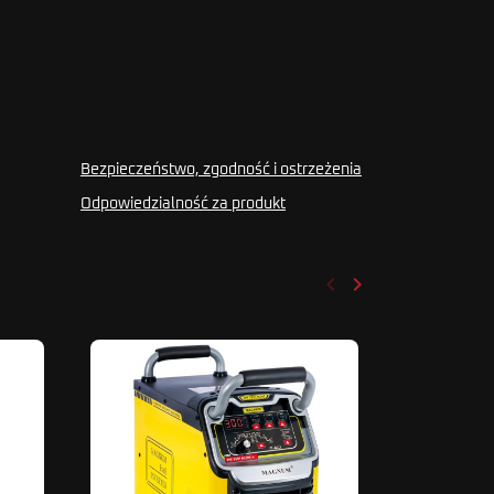
Bezpieczeństwo, zgodność i ostrzeżenia
Odpowiedzialność za produkt
keyboard_arrow_left
keyboard_arrow_right
Poprzedni
Następny