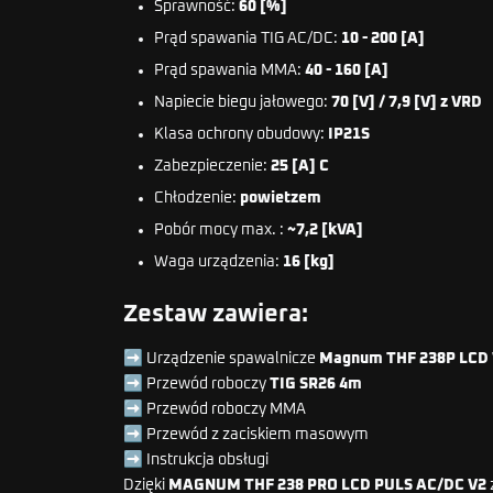
Sprawność:
60 [%]
Prąd spawania TIG AC/DC:
10 - 200 [A]
Prąd spawania MMA:
40 - 160 [A]
Napiecie biegu jałowego:
70 [V] / 7,9 [V] z VRD
Klasa ochrony obudowy:
IP21S
Zabezpieczenie:
25 [A] C
Chłodzenie:
powietzem
Pobór mocy max. :
~7,2 [kVA]
Waga urządzenia:
16 [kg]
Zestaw zawiera:
➡️ Urządzenie spawalnicze
Magnum THF 238P LCD
➡️ Przewód roboczy
TIG SR26 4m
➡️
Przewód roboczy MMA
➡️ Przewód z zaciskiem masowym
➡️ Instrukcja obsługi
Dzięki
MAGNUM THF 238 PRO LCD PULS AC/DC V2