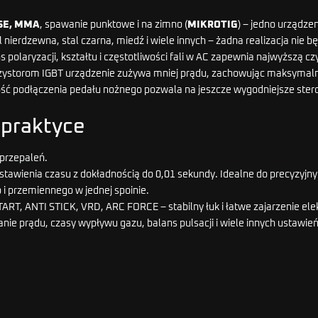
LSE, MMA
, spawanie punktowe i na zimno (
MIKROTIG
) – jedno urządzen
l nierdzewna, stal czarna, miedź i wiele innych – żadna realizacja nie
 polaryzacji, kształtu i częstotliwości fali w AC zapewnia najwyższą cz
nzystorom IGBT urządzenie zużywa mniej prądu, zachowując maksymalną
ść podłączenia pedału nożnego pozwala na jeszcze wygodniejsze ster
 praktyce
 przepaleń.
tawienia czasu z dokładnością do 0,01 sekundy. Idealne do precyzyjnyc
 i przemiennego w jednej spoinie.
ART, ANTI STICK, VRD, ARC FORCE – stabilny łuk i łatwe zajarzenie el
anie prądu, czasy wypływu gazu, balans pulsacji i wiele innych ustawi