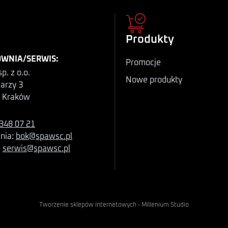
Produkty
WNIA/SERWIS:
Promocje
p. z o.o.
Nowe produkty
iarzy 3
 Kraków
348 07 21
nia:
bok@spawsc.pl
:
serwis@spawsc.pl
Tworzenie sklepów internetowych
-
Millenium Studio