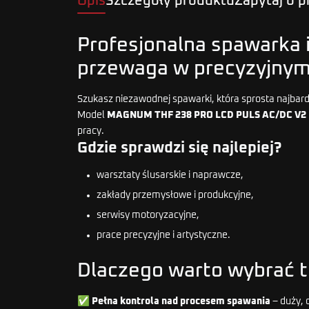
Opis
Szczegóły produktu
Zapytaj o 
Profesjonalna spawarka
przewaga w precyzyjnym
Szukasz niezawodnej spawarki, która sprosta najba
Model
MAGNUM THF 238 PRO LCD PULS AC/DC V2
pracy.
Gdzie sprawdzi się najlepiej?
warsztaty ślusarskie i naprawcze,
zakłady przemysłowe i produkcyjne,
serwisy motoryzacyjne,
prace precyzyjne i artystyczne.
Dlaczego warto wybrać 
✅
Pełna kontrola nad procesem spawania
– duży, 