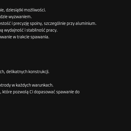
ie, dziesiątki możliwości.
 będzie wyzwaniem.
ystość i precyzję spoiny, szczególnie przy aluminium.
 wydajność i stabilność pracy.
owanie w trakcie spawania.
h, delikatnych konstrukcji.
ektrody w każdych warunkach.
eń, które pozwolą Ci dopasować spawanie do