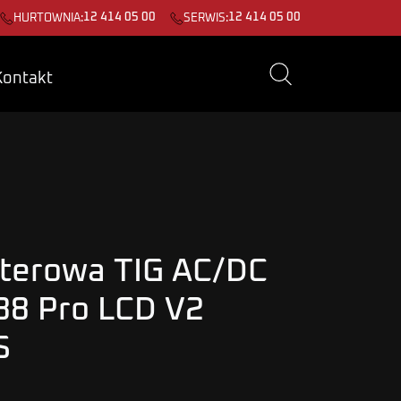
12 414 05 00
12 414 05 00
HURTOWNIA:
SERWIS:
Kontakt
terowa TIG AC/DC
8 Pro LCD V2
S