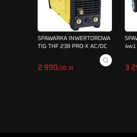
SPAWARKA INWERTOROWA
SPA
TIG THF 238 PRO-X AC/DC
4w1 
MAGNUM
MMA
240
2 990
3 2
,00 zł