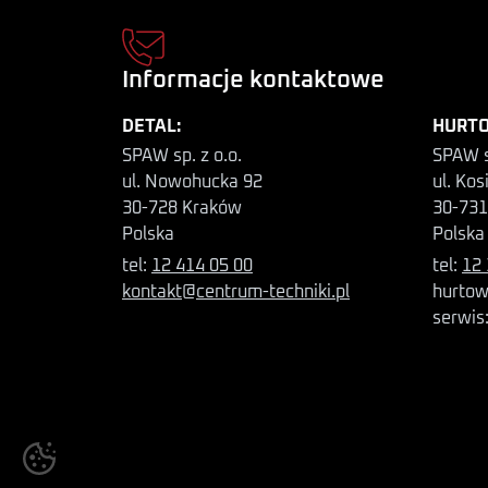
Informacje kontaktowe
DETAL:
HURTO
SPAW sp. z o.o.
SPAW s
ul. Nowohucka 92
ul. Kos
30-728 Kraków
30-731
Polska
Polska
tel:
12 414 05 00
tel:
12 
kontakt@centrum-techniki.pl
hurtow
serwis