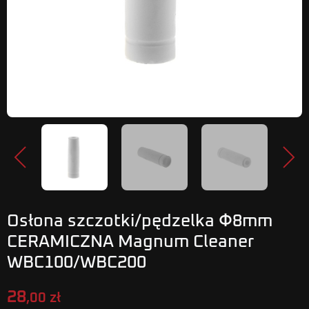
Poprzedni
Nastę
Osłona szczotki/pędzelka Φ8mm
CERAMICZNA Magnum Cleaner
WBC100/WBC200
28
,00 zł