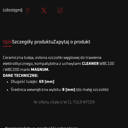
Udostępnij
Udostępnij
Tweetuj
Kopiuj link
Opis
Szczegóły produktu
Zapytaj o produkt
Ceramiczna tuleja, osłona szczotki węglowej do trawienia
elektrolitycznego, kompatybilna z uchwytami
CLEANER
WBC100
i WBC200 marki
MAGNUM.
DANE TECHNICZNE:
Długość tulejki:
69 [mm]
Średnica wewnętrzna wylotu:
8 [mm]
(do małęj szczotki)
Nr oferty xSale U W CL TUL9 NTCER