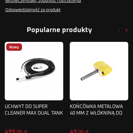
Bezpieczeństwo, zgodność i ostrzeżenia
Odpowiedzialność za produkt
keyboard_arrow_left
keyboard_arrow_right
Popularne produkty
Poprze
Nas
Nowy
UCHWYT DO SUPER
KOŃCÓWKA METALOWA
CLEANER MAX DUAL TANK
40 MM Z WŁÓKNINĄ DO
WBC 200SDT 2-PRZYCISKI
CLEANERA
499
49
,00 zł
,00 zł