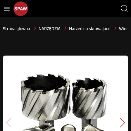
menu
Strona główna
NARZĘDZIA
Narzędzia skrawające
Wiertł
Poprzedni
Nast