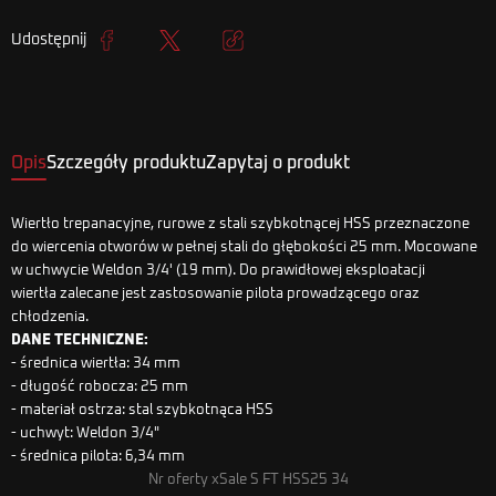
Udostępnij
Udostępnij
Tweetuj
Kopiuj link
Opis
Szczegóły produktu
Zapytaj o produkt
Wiertło trepanacyjne, rurowe z stali szybkotnącej HSS przeznaczone
do wiercenia otworów w pełnej stali do głębokości 25 mm. Mocowane
w uchwycie Weldon 3/4' (19 mm). Do prawidłowej eksploatacji
wiertła zalecane jest zastosowanie pilota prowadzącego oraz
chłodzenia.
DANE TECHNICZNE:
- średnica wiertła: 34 mm
- długość robocza: 25 mm
- materiał ostrza: stal szybkotnąca HSS
- uchwyt: Weldon 3/4"
- średnica pilota: 6,34 mm
Nr oferty xSale S FT HSS25 34