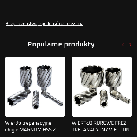
Bezpieczeństwo, zgodność i ostrzeżenia
keyboard_arrow_left
keyboard_arrow_right
Popularne produkty
Poprze
Nas
Wiertło trepanacyjne
WIERTŁO RUROWE FREZ
długie MAGNUM HSS 21
TREPANACYJNY WELDON
mm
HSS 23 X25