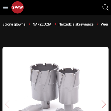
menu
Strona główna
NARZĘDZIA
Narzędzia skrawające
Wiertł
Poprzedni
Nast