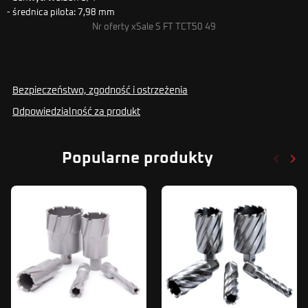
- średnica pilota: 7,98 mm
Nr oferty xSale S FT TCT50 49
Bezpieczeństwo, zgodność i ostrzeżenia
Odpowiedzialność za produkt
keyboard_arrow_left
keyboard_arrow_right
Popularne produkty
Poprze
Nas