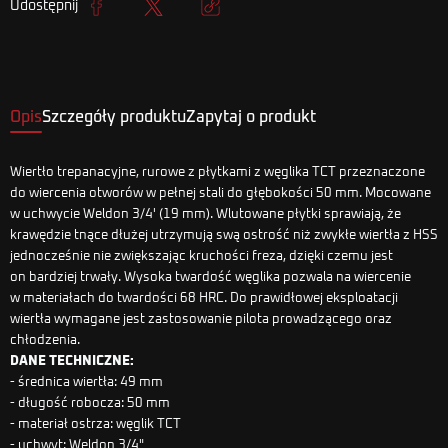
Udostępnij
Udostępnij
Tweetuj
Kopiuj link
Opis
Szczegóły produktu
Zapytaj o produkt
Wiertło trepanacyjne, rurowe z płytkami z węglika TCT przeznaczone
do wiercenia otworów w pełnej stali do głębokości 50 mm. Mocowane
w uchwycie Weldon 3/4' (19 mm). Wlutowane płytki sprawiają, że
krawędzie tnące dłużej utrzymują swą ostrość niż zwykłe wiertła z HSS
jednocześnie nie zwiększając kruchości freza, dzięki czemu jest
on bardziej trwały. Wysoka twardość węglika pozwala na wiercenie
w materiałach do twardości 68 HRC. Do prawidłowej eksploatacji
wiertła wymagane jest zastosowanie pilota prowadzącego oraz
chłodzenia.
DANE TECHNICZNE:
- średnica wiertła: 49 mm
- długość robocza: 50 mm
- materiał ostrza: węglik TCT
- uchwyt: Weldon 3/4"