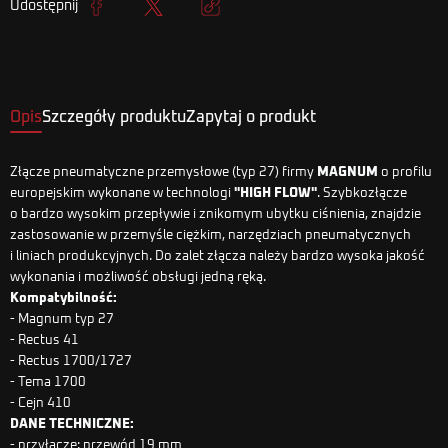
Udostępnij
Udostępnij
Tweetuj
Kopiuj link
Opis
Szczegóły produktu
Zapytaj o produkt
Złącze pneumatyczne przemysłowe (typ 27) firmy
MAGNUM
o profilu
europejskim wykonane w technologi
"HIGH FLOW"
. Szybkozłącze
o bardzo wysokim przepływie i znikomym ubytku ciśnienia, znajdzie
zastosowanie w przemyśle ciężkim, narzędziach pneumatycznych
i liniach produkcyjnych. Do zalet złącza należy bardzo wysoka jakość
wykonania i możliwość obsługi jedną ręką.
Kompatybilność:
- Magnum typ 27
- Rectus 41
- Rectus 1700/1727
- Tema 1700
- Cejn 410
DANE TECHNICZNE:
- przyłącze: przewód 19 mm