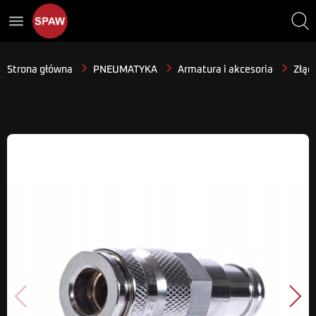
menu
Strona główna
PNEUMATYKA
Armatura i akcesoria
Złącz
Poprzedni
Nast