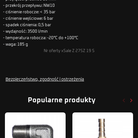
- przekrój przepływu: NW10
- ciśnienie robocze: < 35 bar
- ciśnienie wejściowe: 6 bar
- spadek ciśnienia: 0,5 bar
- wydajność: 3500 l/min
- temperatura robocza: -20°C do +100°C
- waga: 185 g
Nr oferty xSale Z 27SZ 19 S
Bezpieczeństwo, zgodność i ostrzeżenia
keyboard_arrow_left
keyboard_arrow_right
Popularne produkty
Poprze
Nas