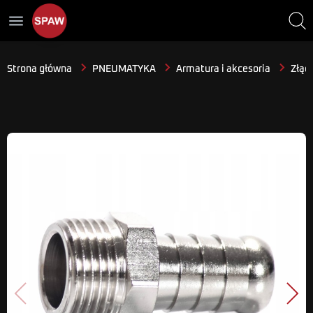
menu
Strona główna
PNEUMATYKA
Armatura i akcesoria
Złącz
Poprzedni
Nast