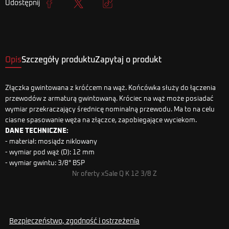
Udostępnij
Udostępnij
Tweetuj
Kopiuj link
Opis
Szczegóły produktu
Zapytaj o produkt
Złączka gwintowana z króćcem na wąż. Końcówka służy do łączenia
przewodów z armaturą gwintowaną. Króciec na wąż może posiadać
wymiar przekraczający średnicę nominalną przewodu. Ma to na celu
ciasne spasowanie węża na złączce, zapobiegające wyciekom.
DANE TECHNICZNE:
- materiał: mosiądz niklowany
- wymiar pod wąż (D): 12 mm
- wymiar gwintu: 3/8" BSP
Nr oferty xSale Q K 12 3/8 Z
Bezpieczeństwo, zgodność i ostrzeżenia