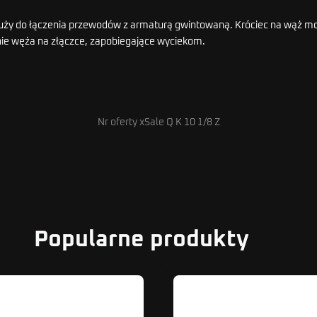
ży do łączenia przewodów z armaturą gwintowaną. Króciec na wąż mo
ie węża na złączce, zapobiegające wyciekom.
Nr oferty xSale Q K 10 1/8 Z
Popularne produkty