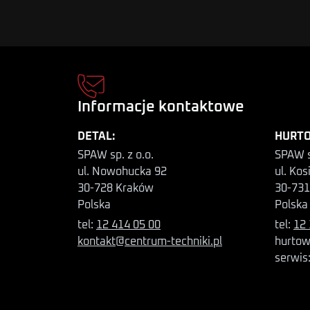
Informacje kontaktowe
DETAL:
HURTO
SPAW sp. z o.o.
SPAW s
ul. Nowohucka 92
ul. Kos
30-728 Kraków
30-731
Polska
Polska
tel:
12 414 05 00
tel:
12 
kontakt@centrum-techniki.pl
hurtow
serwis