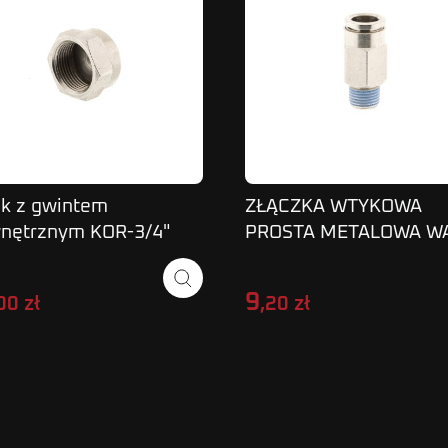
k z gwintem
ZŁĄCZKA WTYKOWA
nętrznym KOR-3/4"
PROSTA METALOWA W
8MM GWINT GZ1/4 SP
02M
9
00 zł
,20 zł