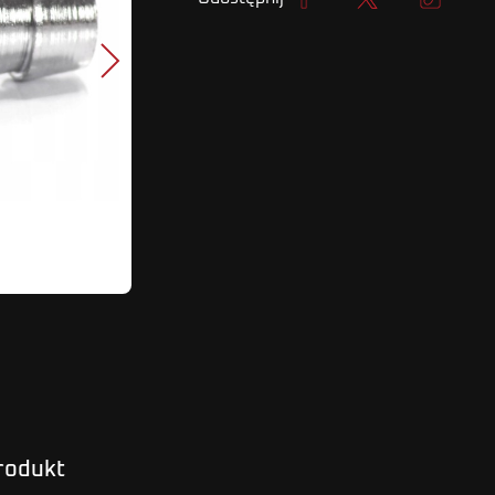
Udostępnij
Tweetuj
Kopiuj lin
Następny
produkt