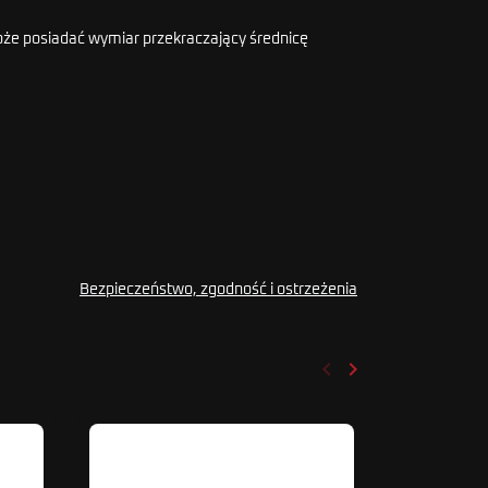
że posiadać wymiar przekraczający średnicę
Bezpieczeństwo, zgodność i ostrzeżenia
keyboard_arrow_left
keyboard_arrow_right
Poprzedni
Następny