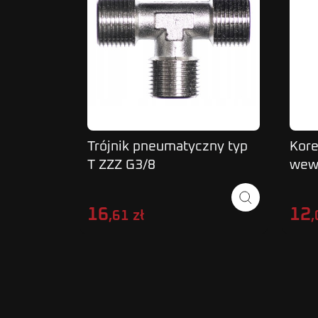
Trójnik pneumatyczny typ
Kore
T ZZZ G3/8
wew
GW
16
12
,61 zł
,