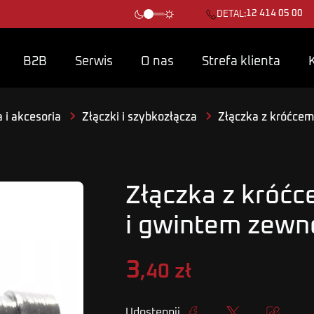
12 414 05 00
DETAL:
B2B
Serwis
O nas
Strefa klienta
 i akcesoria
Złączki i szybkozłącza
Złączka z króćcem
Złączka z króć
i gwintem zewn
3
,40 zł
Udostępnij