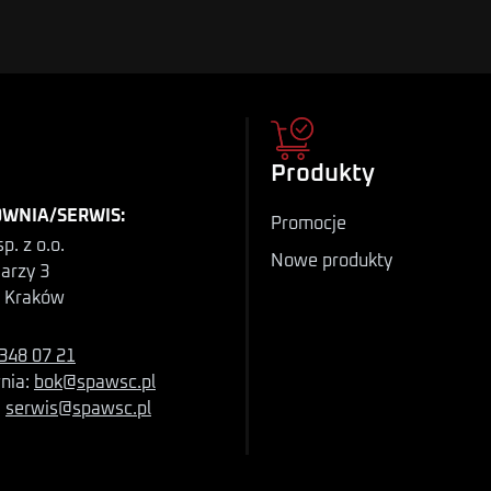
Produkty
WNIA/SERWIS:
Promocje
p. z o.o.
Nowe produkty
iarzy 3
 Kraków
348 07 21
nia:
bok@spawsc.pl
:
serwis@spawsc.pl