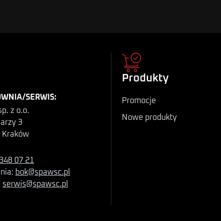
Produkty
WNIA/SERWIS:
Promocje
p. z o.o.
Nowe produkty
iarzy 3
 Kraków
348 07 21
nia:
bok@spawsc.pl
:
serwis@spawsc.pl