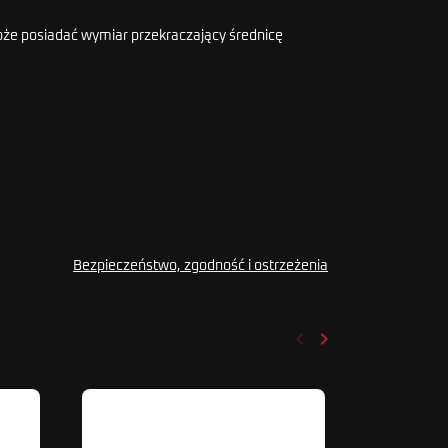
że posiadać wymiar przekraczający średnicę
Bezpieczeństwo, zgodność i ostrzeżenia
keyboard_arrow_left
keyboard_arrow_right
Poprzedni
Następny