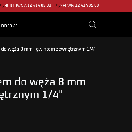
12 414 05 00
12 414 05 00
HURTOWNIA:
SERWIS:
Kontakt
 do węża 8 mm i gwintem zewnętrznym 1/4"
cem do węża 8 mm
ętrznym 1/4"