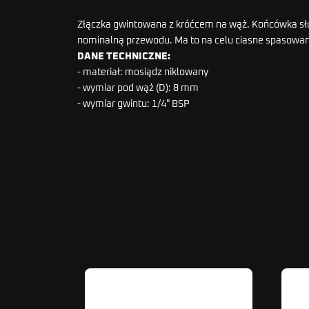
Złączka gwintowana z króćcem na wąż. Końcówka słu
nominalną przewodu. Ma to na celu ciasne spasowan
DANE TECHNICZNE:
- materiał: mosiądz niklowany
- wymiar pod wąż (D): 8 mm
- wymiar gwintu: 1/4" BSP