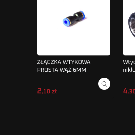
ZŁĄCZKA WTYKOWA
Wty
PROSTA WĄŻ 6MM
nikl
ŁĄCZNIK SPU06
2
4
,10 zł
,30