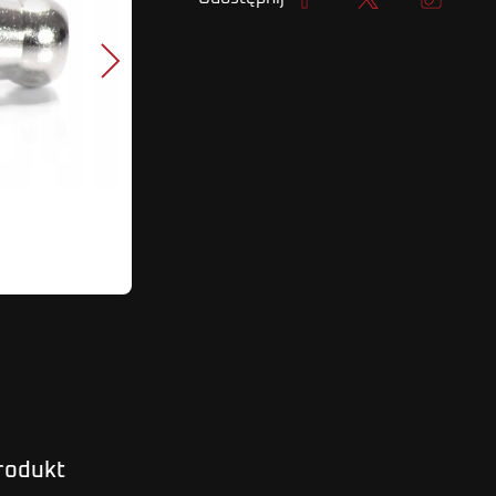
Udostępnij
Tweetuj
Kopiuj lin
Następny
produkt