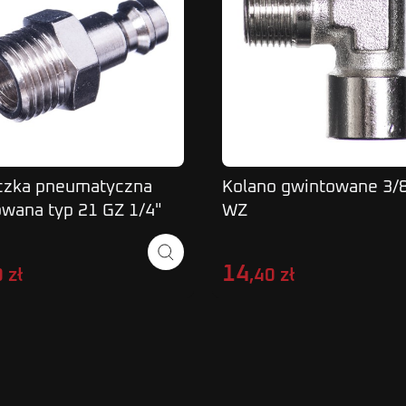
czka pneumatyczna
Kolano gwintowane 3/
owana typ 21 GZ 1/4"
WZ
14
 zł
,40 zł