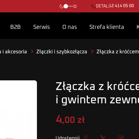
12 414 05 00
DETAL:
B2B
Serwis
O nas
Strefa klienta
 i akcesoria
Złączki i szybkozłącza
Złączka z króćcem
Złączka z króć
i gwintem zewn
4
,00 zł
Udostępnij