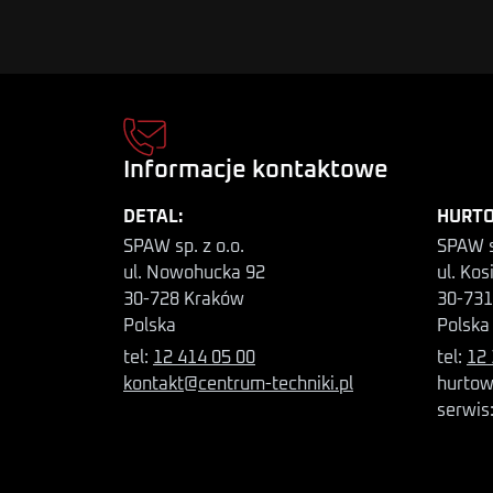
Informacje kontaktowe
DETAL:
HURTO
SPAW sp. z o.o.
SPAW s
ul. Nowohucka 92
ul. Kos
30-728 Kraków
30-731
Polska
Polska
tel:
12 414 05 00
tel:
12 
kontakt@centrum-techniki.pl
hurtow
serwis