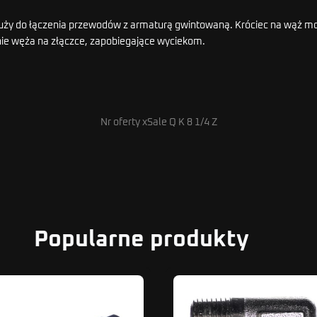
ży do łączenia przewodów z armaturą gwintowaną. Króciec na wąż mo
ie węża na złączce, zapobiegające wyciekom.
Nr oferty xSale Q K 8 1/4 Z
Popularne produkty