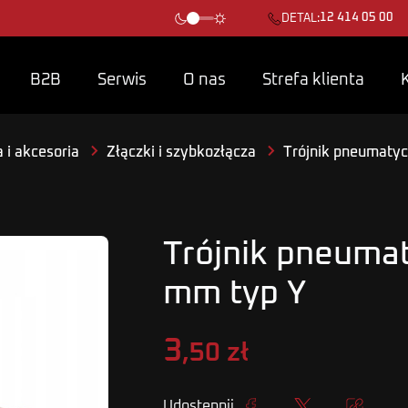
12 414 05 00
DETAL:
B2B
Serwis
O nas
Strefa klienta
 i akcesoria
Złączki i szybkozłącza
Trójnik pneumatyc
Trójnik pneuma
mm typ Y
3
,50 zł
Udostępnij