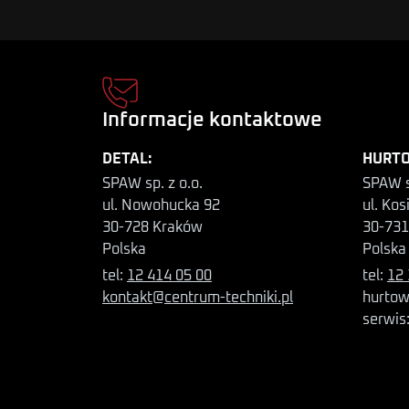
Informacje kontaktowe
DETAL:
HURTO
SPAW sp. z o.o.
SPAW s
ul. Nowohucka 92
ul. Kos
30-728 Kraków
30-731
Polska
Polska
tel:
12 414 05 00
tel:
12 
kontakt@centrum-techniki.pl
hurtow
serwis