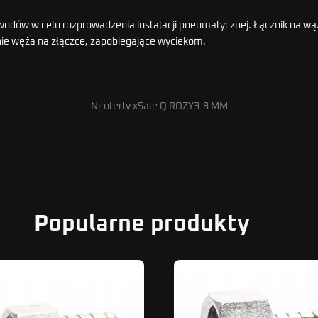
zewodów w celu rozprowadzenia instalacji pneumatycznej. Łącznik na w
ie węża na złączce, zapobiegające wyciekom.
Nr oferty xSale Q ROZY3-8 MM
Popularne produkty