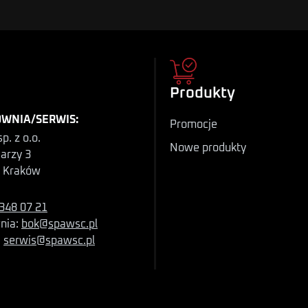
Produkty
WNIA/SERWIS:
Promocje
p. z o.o.
Nowe produkty
iarzy 3
 Kraków
348 07 21
nia:
bok@spawsc.pl
:
serwis@spawsc.pl