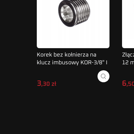
Korek bez kołnierza na
Złąc
klucz imbusowy KOR-3/8" I
12 
wew
3
6
,30 zł
,50