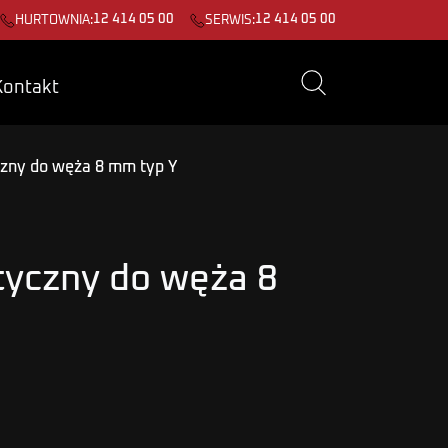
12 414 05 00
12 414 05 00
HURTOWNIA:
SERWIS:
Kontakt
zny do węża 8 mm typ Y
tyczny do węża 8