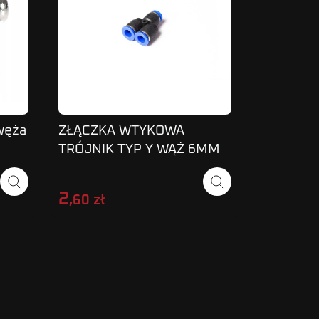
węża
ZŁĄCZKA WTYKOWA
ZAWÓR 
TRÓJNIK TYP Y WĄŻ 6MM
TYPU "Q
SPY
12MM
2
35
,60 zł
,50 zł