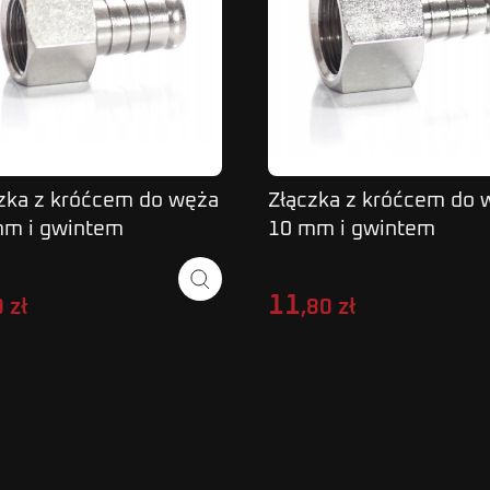
zka z króćcem do węża
Złączka z króćcem do 
mm i gwintem
10 mm i gwintem
nętrznym 3/8"
wewnętrznym 1/2"
11
 zł
,80 zł