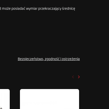
ąż może posiadać wymiar przekraczający średnicę
Bezpieczeństwo, zgodność i ostrzeżenia
keyboard_arrow_left
keyboard_arrow_right
Poprzedni
Następny