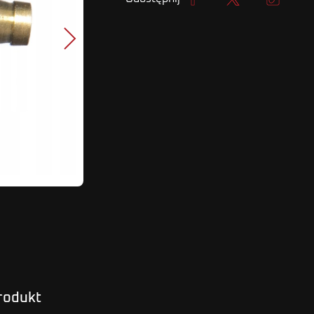
Udostępnij
Tweetuj
Kopiuj lin
Następny
produkt