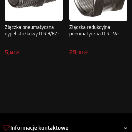
Złączka pneumatyczna
Złączka redukcyjna
nypel stożkowy Q R 3/8Z-
pneumatyczna Q R 1W-
3/8Z C
1/2W
5
29
,40 zł
,00 zł

Informacje kontaktowe