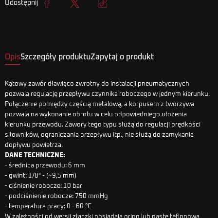
Udostępnij
Udostępnij
Tweetuj
Kopiuj link
Opis
Szczegóły produktu
Zapytaj o produkt
Kątowy zawór dławiąco zwrotny do instalacji pneumatycznych
pozwala regulację przepływu czynnika roboczego w jednym kierunku.
Połączenie pomiędzy częścią metalową, a korpusem z tworzywa
pozwala na wykonanie obrotu w celu odpowiedniego ułożenia
kierunku przewodu. Zawory tego typu służą do regulacji prędkości
siłowników, ograniczania przepływu itp., nie służą do zamykania
dopływu powietrza.
DANE TECHNICZNE:
- średnica przewodu: 6 mm
- gwint: 1/8" - (~9,5 mm)
- ciśnienie robocze: 10 bar
- podciśnienie robocze: 750 mmHg
- temperatura pracy: 0 - 60 °C
W zależności od wersji złączki posiadają oring lub pastę teflonową