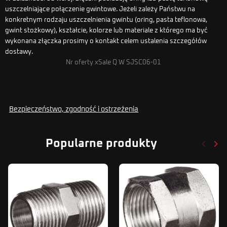
uszczelniające połączenie gwintowe. Jeżeli zależy Państwu na
konkretnym rodzaju uszczelnienia gwintu (oring, pasta teflonowa,
gwint stożkowy), kształcie, kolorze lub materiale z którego ma być
wykonana złączka prosimy o kontakt celem ustalenia szczegółów
dostawy.
Nr oferty xSale Q W SJSC06-01
Bezpieczeństwo, zgodność i ostrzeżenia
keyboard_arrow_left
keyboard_arrow_right
Popularne produkty
Poprze
Nas