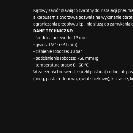
Kątowy zawór dławiąco zwrotny do instalacji pneum
a korpusem z tworzywa pozwala na wykonanie obrotu 
ograniczania przepływu itp., nie służą do zamykania
DANE TECHNICZNE:
- średnica przewodu: 12 mm
- gwint: 1/2" - (~21 mm)
- ciśnienie robocze: 10 bar
- podciśnienie robocze: 750 mmHg
- temperatura pracy: 0 - 60 °C
W zależności od wersji złączki posiadają oring lub 
(oring, pasta teflonowa, gwint stożkowy), kształcie