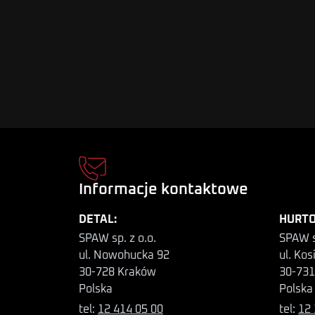
Informacje kontaktowe
DETAL:
HURTO
SPAW sp. z o.o.
SPAW s
ul. Nowohucka 92
ul. Kos
30-728 Kraków
30-731
Polska
Polska
tel:
12 414 05 00
tel:
12 