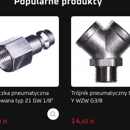
Popularne produkty
czka pneumatyczna
Trójnik pneumatyczny 
owana typ 21 GW 1/8"
Y WZW G3/8
14
 zł
,40 zł