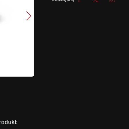
Udostępnij
Tweetuj
Kopiuj lin
Następny
produkt