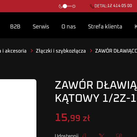
12 414 05 00
DETAL:
B2B
Serwis
O nas
Strefa klienta
 i akcesoria
Złączki i szybkozłącza
ZAWÓR DŁAWIĄCO
ZAWÓR DŁAWI
KĄTOWY 1/2Z-
15
,99 zł
Udostępnij