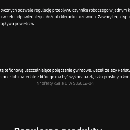
atycznych pozwala regulację przepływu czynnika roboczego w jednym 
w celu odpowiedniego ułożenia kierunku przewodu. Zawory tego typu s
 dopływu powietrza.
pastę teflonową uszczelniające połączenie gwintowe. Jeżeli zależy Pańs
, kolorze lub materiale z którego ma być wykonana złączka prosimy o k
Nr oferty xSale Q W SJSC12-04