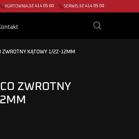
12 414 05 00
12 414 05 00
HURTOWNIA:
SERWIS:
Kontakt
 ZWROTNY KĄTOWY 1/2Z-12MM
ĄCO ZWROTNY
12MM