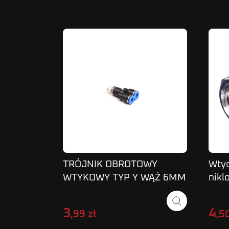
TRÓJNIK OBROTOWY
Wty
WTYKOWY TYP Y WĄŻ 6MM
nikl
1/8 SPX
3
4
,99 zł
,50