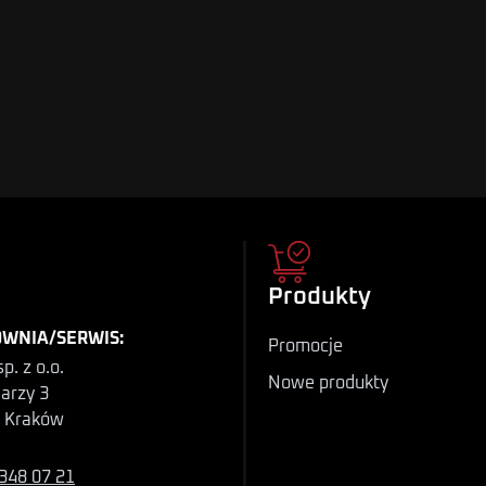
Produkty
WNIA/SERWIS:
Promocje
p. z o.o.
Nowe produkty
iarzy 3
 Kraków
348 07 21