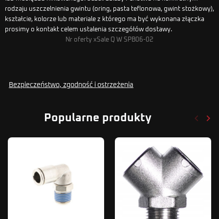
rodzaju uszczelnienia gwintu (oring, pasta teflonowa, gwint stożkowy),
kształcie, kolorze lub materiale z którego ma być wykonana złączka
prosimy o kontakt celem ustalenia szczegółów dostawy.
Nr oferty xSale Q W SPB06-02
Bezpieczeństwo, zgodność i ostrzeżenia
keyboard_arrow_left
keyboard_arrow_right
Popularne produkty
Poprze
Nas