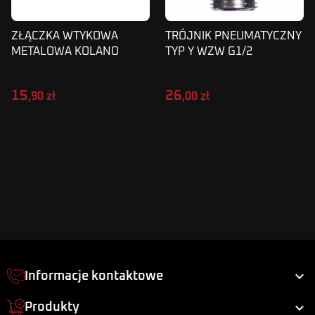
ZŁĄCZKA WTYKOWA
TRÓJNIK PNEUMATYCZNY
METALOWA KOLANO
TYP Y WZW G1/2
OBROTOWE WĄŻ 6MM
GWINT GZ1/8 SPL06-01M
15
26
,90 zł
,00 zł

Informacje kontaktowe

Produkty