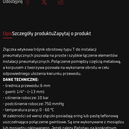
Udostępnij
Udostępnij
Tweetuj
Kopiuj link
Opis
Szczegóły produktu
Zapytaj o produkt
Złączka wtykowa trójnik obrotowy typu T do instalacji
pneumatycznych pozwala na proste i szybkie łączenie elementów
instalacji pneumatycznych. Połączenie pomiędzy częścią metalową,
a korpusem z tworzywa pozwala na wykonanie obrotu w celu
odpowiedniego ułożenia kierunku przewodu.
DANE TECHNICZNE:
- średnica przewodu: 6 mm
- gwint: 1/4" - (~13 mm)
- ciśnienie robocze: 10 bar
- podciśnienie robocze: 750 mmHg
- temperatura pracy: 0 - 60 °C
W zależności od wersji złączki posiadają oring lub pastę teflonową
uszczelniające połączenie gwintowe. Są one wykonywane z mosiądzu
lub mosiądzu niklowanego. Jeżeli zależy Państwu na konkretnym