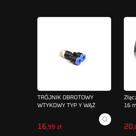
TRÓJNIK OBROTOWY
Złąc
WTYKOWY TYP Y WĄŻ
16 
10MM 3/8 SPX
zew
16
20
,99 zł
,