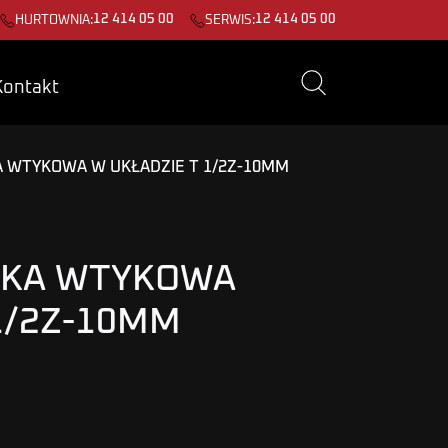
12 414 05 00
12 414 05 00
HURTOWNIA:
SERWIS:
Kontakt
 WTYKOWA W UKŁADZIE T 1/2Z-10MM
ZKA WTYKOWA
1/2Z-10MM