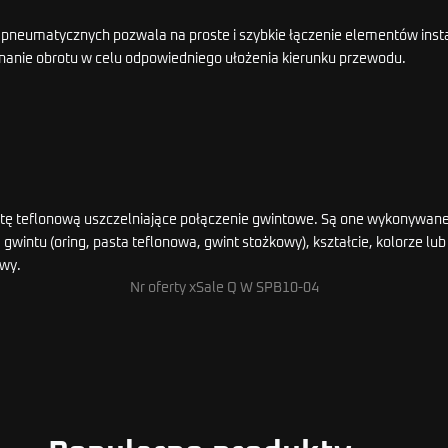
ji pneumatycznych pozwala na proste i szybkie łączenie elementów ins
anie obrotu w celu odpowiedniego ułożenia kierunku przewodu.
pastę teflonową uszczelniające połączenie gwintowe. Są one wykonywan
gwintu (oring, pasta teflonowa, gwint stożkowy), kształcie, kolorze l
awy.
Nr oferty xSale Q W SPB10-04