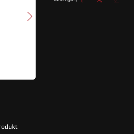
Udostępnij
Tweetuj
Kopiuj lin
Następny
produkt