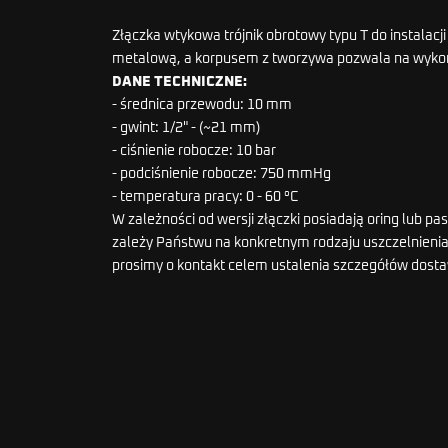
Złączka wtykowa trójnik obrotowy typu T do instalac
metalową, a korpusem z tworzywa pozwala na wykon
DANE TECHNICZNE:
- średnica przewodu: 10 mm
- gwint: 1/2" - (~21 mm)
- ciśnienie robocze: 10 bar
- podciśnienie robocze: 750 mmHg
- temperatura pracy: 0 - 60 °C
W zależności od wersji złączki posiadają oring lub 
zależy Państwu na konkretnym rodzaju uszczelnienia 
prosimy o kontakt celem ustalenia szczegółów dost