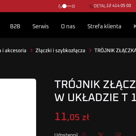
12 414 05 00
DETAL:
B2B
Serwis
O nas
Strefa klienta
 i akcesoria
Złączki i szybkozłącza
TRÓJNIK ZŁĄCZKA
TRÓJNIK ZŁĄC
W UKŁADZIE T 
11
,05 zł
Udostępnij