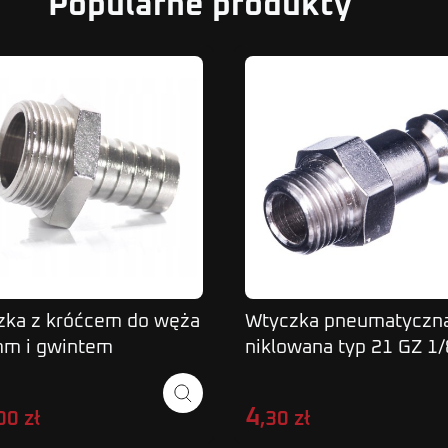
Popularne produkty
zka z króćcem do węża
Wtyczka pneumatyczn
mm i gwintem
niklowana typ 21 GZ 1/
nętrznym 3/4"
4
00 zł
,30 zł