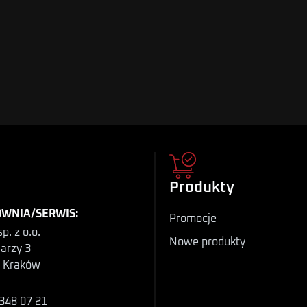
Produkty
WNIA/SERWIS:
Promocje
p. z o.o.
Nowe produkty
iarzy 3
 Kraków
348 07 21