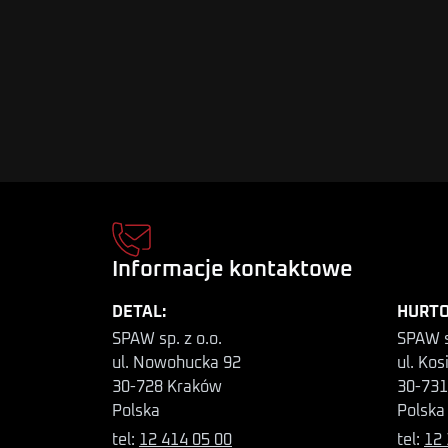
Informacje kontaktowe
DETAL:
HURTO
SPAW sp. z o.o.
SPAW s
ul. Nowohucka 92
ul. Kos
30-728 Kraków
30-731
Polska
Polska
tel:
12 414 05 00
tel:
12 