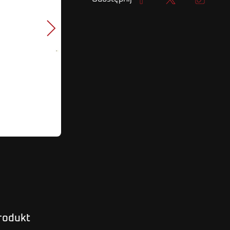
Udostępnij
Tweetuj
Kopiuj lin
Następny
produkt