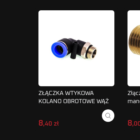
ZŁĄCZKA WTYKOWA
Złąc
KOLANO OBROTOWE WĄŻ
man
12MM 3/8 SPL
W / 
8
8
,40 zł
,00