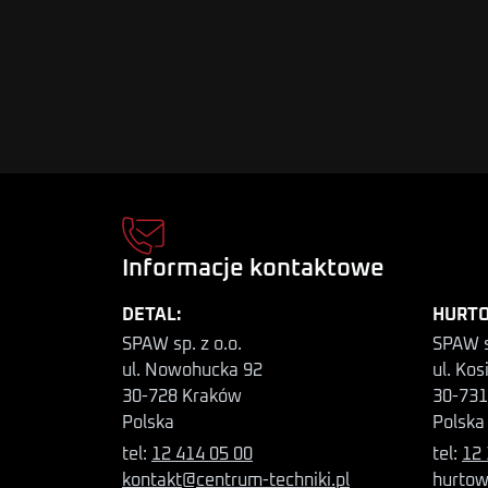
Informacje kontaktowe
DETAL:
HURTO
SPAW sp. z o.o.
SPAW s
ul. Nowohucka 92
ul. Kos
30-728 Kraków
30-731
Polska
Polska
tel:
12 414 05 00
tel:
12 
kontakt@centrum-techniki.pl
hurtow