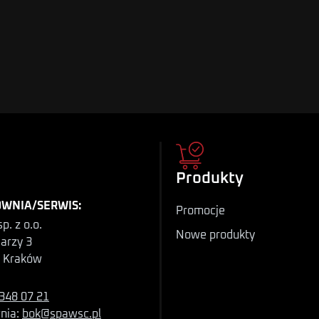
Produkty
WNIA/SERWIS:
Promocje
p. z o.o.
Nowe produkty
iarzy 3
 Kraków
348 07 21
nia:
bok@spawsc.pl