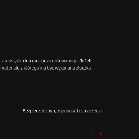
e z mosiądzu lub mosiądzu niklowanego. Jeżeli
ub materiale z którego ma być wykonana złączka
Bezpieczeństwo, zgodność i ostrzeżenia
keyboard_arrow_left
keyboard_arrow_right
Poprzedni
Następny