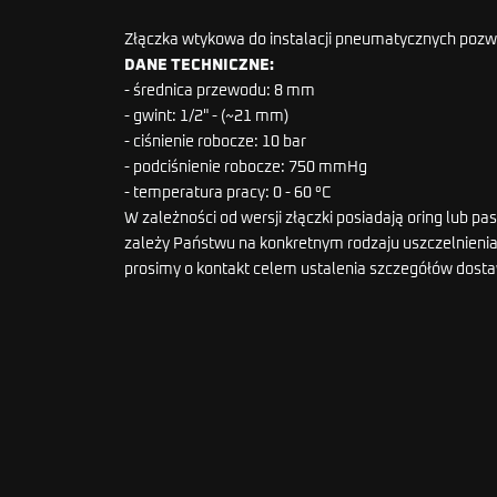
Złączka wtykowa do instalacji pneumatycznych pozwa
DANE TECHNICZNE:
- średnica przewodu: 8 mm
- gwint: 1/2" - (~21 mm)
- ciśnienie robocze: 10 bar
- podciśnienie robocze: 750 mmHg
- temperatura pracy: 0 - 60 °C
W zależności od wersji złączki posiadają oring lub 
zależy Państwu na konkretnym rodzaju uszczelnienia 
prosimy o kontakt celem ustalenia szczegółów dost