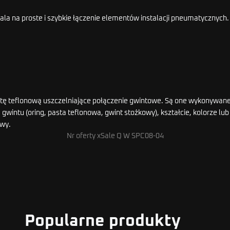
la na proste i szybkie łączenie elementów instalacji pneumatycznych.
pastę teflonową uszczelniające połączenie gwintowe. Są one wykonywan
gwintu (oring, pasta teflonowa, gwint stożkowy), kształcie, kolorze l
awy.
Nr oferty xSale Q W SPC08-04
Popularne produkty