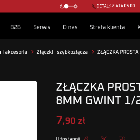
12 414 05 00
DETAL:
B2B
Serwis
O nas
Strefa klienta
 i akcesoria
Złączki i szybkozłącza
ZŁĄCZKA PROSTA 
ZŁĄCZKA PROS
8MM GWINT 1/2
7
,90 zł
Udostępnij