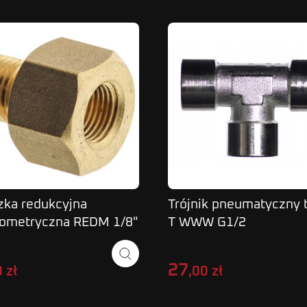
zka redukcyjna
Trójnik pneumatyczny 
ometryczna REDM 1/8"
T WWW G1/2
M10x1 Z
27
 zł
,00 zł