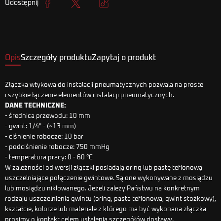
Udostępnij
Udostępnij
Tweetuj
Kopiuj link
Opis
Szczegóły produktu
Zapytaj o produkt
Złączka wtykowa do instalacji pneumatycznych pozwala na proste
i szybkie łączenie elementów instalacji pneumatycznych.
DANE TECHNICZNE:
- średnica przewodu: 10 mm
- gwint: 1/4" - (~13 mm)
- ciśnienie robocze: 10 bar
- podciśnienie robocze: 750 mmHg
- temperatura pracy: 0 - 60 °C
W zależności od wersji złączki posiadają oring lub pastę teflonową
uszczelniające połączenie gwintowe. Są one wykonywane z mosiądzu
lub mosiądzu niklowanego. Jeżeli zależy Państwu na konkretnym
rodzaju uszczelnienia gwintu (oring, pasta teflonowa, gwint stożkowy),
kształcie, kolorze lub materiale z którego ma być wykonana złączka
prosimy o kontakt celem ustalenia szczegółów dostawy.