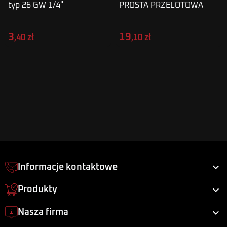
typ 26 GW 1/4"
PROSTA PRZELOTOWA
METALOWA WĄŻ 8MM
SPU08 M
3
19
,40 zł
,10 zł

Informacje kontaktowe

Produkty

Nasza firma