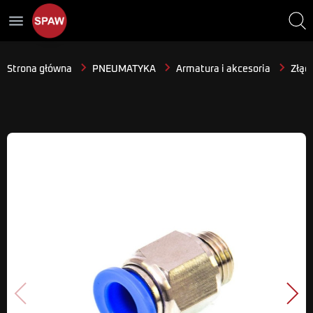
menu
Strona główna
PNEUMATYKA
Armatura i akcesoria
Złącz
Poprzedni
Nast