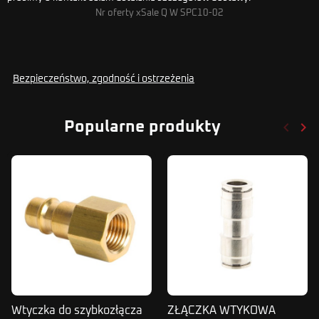
Nr oferty xSale Q W SPC10-02
Bezpieczeństwo, zgodność i ostrzeżenia
keyboard_arrow_left
keyboard_arrow_right
Popularne produkty
Poprze
Nas
Wtyczka do szybkozłącza
ZŁĄCZKA WTYKOWA