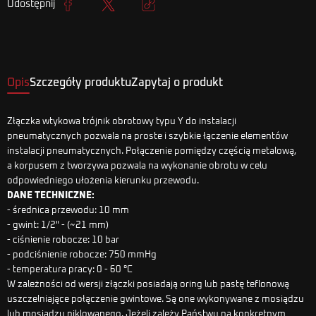
Udostępnij
Udostępnij
Tweetuj
Kopiuj link
Opis
Szczegóły produktu
Zapytaj o produkt
Złączka wtykowa trójnik obrotowy typu Y do instalacji
pneumatycznych pozwala na proste i szybkie łączenie elementów
instalacji pneumatycznych. Połączenie pomiędzy częścią metalową,
a korpusem z tworzywa pozwala na wykonanie obrotu w celu
odpowiedniego ułożenia kierunku przewodu.
DANE TECHNICZNE:
- średnica przewodu: 10 mm
- gwint: 1/2" - (~21 mm)
- ciśnienie robocze: 10 bar
- podciśnienie robocze: 750 mmHg
- temperatura pracy: 0 - 60 °C
W zależności od wersji złączki posiadają oring lub pastę teflonową
uszczelniające połączenie gwintowe. Są one wykonywane z mosiądzu
lub mosiądzu niklowanego. Jeżeli zależy Państwu na konkretnym