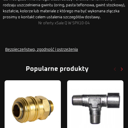
rodzaju uszczelnienia gwintu (oring, pasta teflonowa, gwint stożkowy),
kształcie, kolorze lub materiale z którego ma być wykonana złączka
prosimy o kontakt celem ustalenia szczegółów dostawy.
Nr oferty xSale Q W SPX10-04
Bezpieczeństwo, zgodność i ostrzeżenia
keyboard_arrow_left
keyboard_arrow_right
Popularne produkty
Poprze
Nas