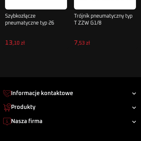
Szybkozłącze
Trójnik pneumatyczny typ
pneumatyczne typ 26
T ZZW G1/8
GZ 1/4"
13
7
,10 zł
,53 zł

Informacje kontaktowe

Produkty

Nasza firma