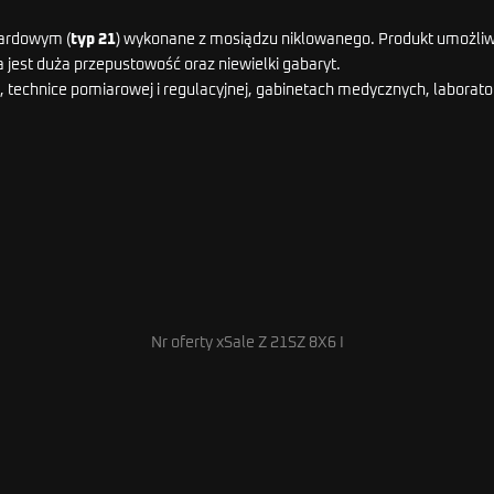
ardowym (
typ 21
) wykonane z mosiądzu niklowanego. Produkt umożliwi
jest duża przepustowość oraz niewielki gabaryt.
technice pomiarowej i regulacyjnej, gabinetach medycznych, laborator
Nr oferty xSale Z 21SZ 8X6 I