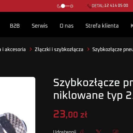
12 414 05 00
DETAL:
B2B
Serwis
O nas
Strefa klienta
 i akcesoria
Złączki i szybkozłącza
Szybkozłącze pne
Szybkozłącze 
niklowane typ 
23
,00 zł
Udostępnij