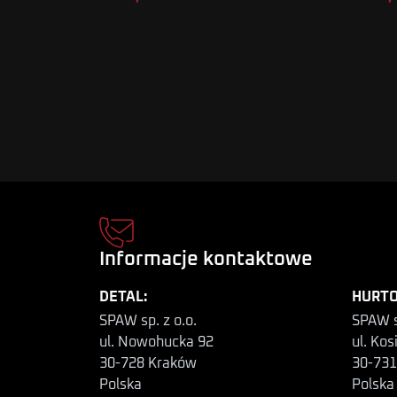
Informacje kontaktowe
DETAL:
HURTO
SPAW sp. z o.o.
SPAW s
ul. Nowohucka 92
ul. Kos
30-728 Kraków
30-731
Polska
Polska