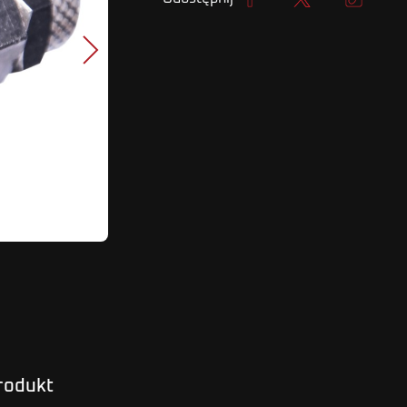
Udostępnij
Tweetuj
Kopiuj lin
Następny
produkt