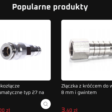
Popularne produkty
kozłącze
Złączka z króćcem do 
matyczne typ 27 na
8 mm i gwintem
 16 mm
wewnętrznym 1/8"
3
00 zł
,40 zł