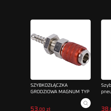
SZYBKOZŁĄCZKA
Szyb
GRODZIOWA MAGNUM TYP
pneu
21 6MM DN5 RED
wąż
53
38
,00 zł
,