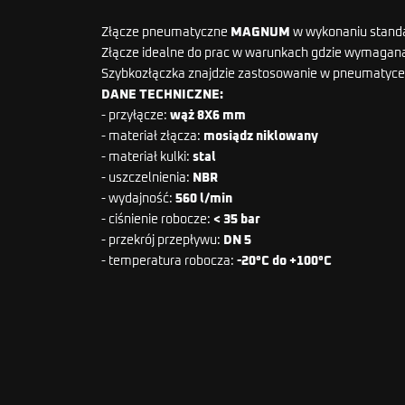
Złącze pneumatyczne
MAGNUM
w wykonaniu stand
Złącze idealne do prac w warunkach gdzie wymagana 
Szybkozłączka znajdzie zastosowanie w pneumatyce, 
DANE TECHNICZNE:
- przyłącze:
wąż 8X6 mm
- materiał złącza:
mosiądz niklowany
- materiał kulki:
stal
- uszczelnienia:
NBR
- wydajność:
560 l/min
- ciśnienie robocze:
< 35 bar
- przekrój przepływu:
DN 5
- temperatura robocza:
-20°C do +100°C