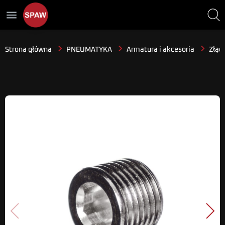
menu
Strona główna
PNEUMATYKA
Armatura i akcesoria
Złącz
Poprzedni
Nast