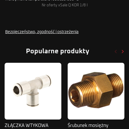
Nr oferty xSale Q KOR 1/8 I
Bezpieczeństwo, zgodność i ostrzeżenia
keyboard_arrow_left
keyboard_arrow_right
Popularne produkty
Poprze
Nas
ZŁĄCZKA WTYKOWA
Śrubunek mosiężny