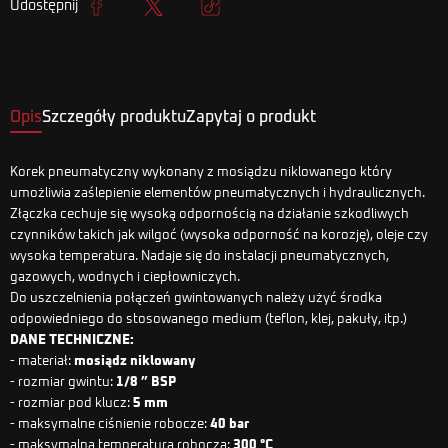
Udostępnij
Udostępnij
Tweetuj
Kopiuj link
Opis
Szczegóły produktu
Zapytaj o produkt
Korek pneumatyczny wykonany z mosiądzu niklowanego który
umożliwia zaślepienie elementów pneumatycznych i hydraulicznych.
Złączka cechuje się wysoką odpornością na działanie szkodliwych
czynników takich jak wilgoć (wysoka odporność na korozję), oleje czy
wysoka temperatura. Nadaje się do instalacji pneumatycznych,
gazowych, wodnych i ciepłowniczych.
Do uszczelnienia połączeń gwintowanych należy użyć środka
odpowiedniego do stosowanego medium (teflon, klej, pakuły, itp.)
DANE TECHNICZNE:
- materiał:
mosiądz niklowany
- rozmiar gwintu:
1/8 ” BSP
- rozmiar pod klucz:
5 mm
- maksymalne ciśnienie robocze:
40 bar
- maksymalna temperatura robocza:
300 °C