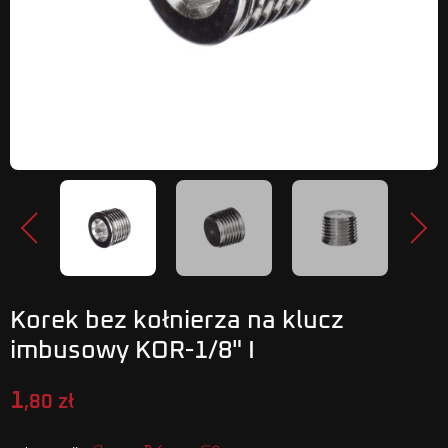
Poprzedni
Nastę
Korek bez kołnierza na klucz
imbusowy KOR-1/8" I
1
,80 zł