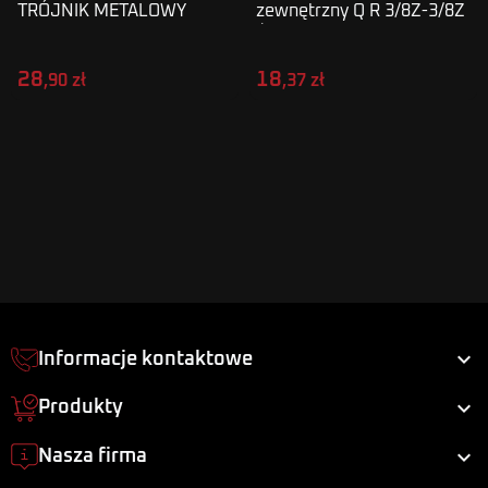
TRÓJNIK METALOWY
zewnętrzny Q R 3/8Z-3/8Z
T WĄŻ 10MM SPE10 M
Ś
28
18
,90 zł
,37 zł

Informacje kontaktowe

Produkty

Nasza firma