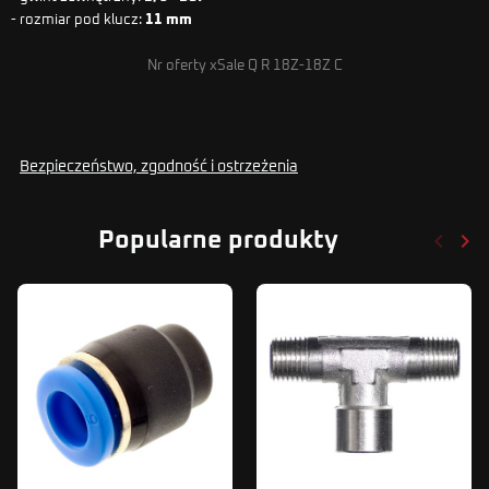
- rozmiar pod klucz:
11 mm
Nr oferty xSale Q R 18Z-18Z C
Bezpieczeństwo, zgodność i ostrzeżenia
keyboard_arrow_left
keyboard_arrow_right
Popularne produkty
Poprze
Nas