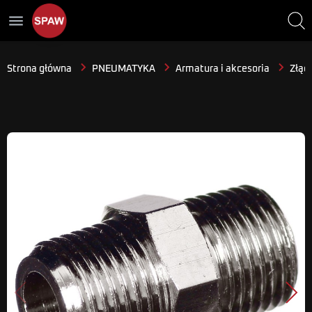
menu
Strona główna
PNEUMATYKA
Armatura i akcesoria
Złącz
Poprzedni
Nast