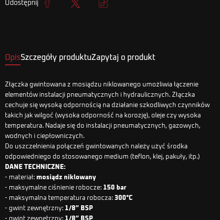
Udostępnij
Udostępnij
Tweetuj
Kopiuj link
Opis
Szczegóły produktu
Zapytaj o produkt
Złączka gwintowana z mosiądzu niklowanego umożliwia łączenie
elementów instalacji pneumatycznych i hydraulicznych. Złączka
cechuje się wysoką odpornością na działanie szkodliwych czynników
takich jak wilgoć (wysoka odporność na korozję), oleje czy wysoka
temperatura. Nadaje się do instalacji pneumatycznych, gazowych,
wodnych i ciepłowniczych.
Do uszczelnienia połączeń gwintowanych należy użyć środka
odpowiedniego do stosowanego medium (teflon, klej, pakuły, itp.)
DANE TECHNICZNE:
- materiał:
mosiądz niklowany
- maksymalne ciśnienie robocze:
150 bar
- maksymalna temperatura robocza:
300°C
- gwint zewnętrzny:
1/8” BSP
- gwint zewnętrzny:
1/8” BSP