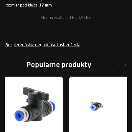
- rozmiar pod klucz:
17 mm
Nr oferty xSale Q R 38Z-18Z
Bezpieczeństwo, zgodność i ostrzeżenia
keyboard_arrow_left
keyboard_arrow_right
Popularne produkty
Poprze
Nas