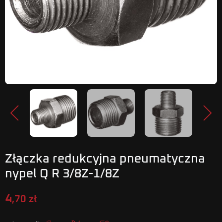
Poprzedni
Nastę
Złączka redukcyjna pneumatyczna
nypel Q R 3/8Z-1/8Z
4
,70 zł