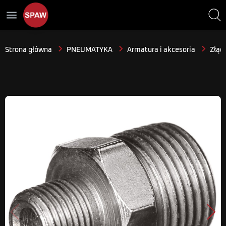
menu
Strona główna
PNEUMATYKA
Armatura i akcesoria
Złącz
Poprzedni
Nast