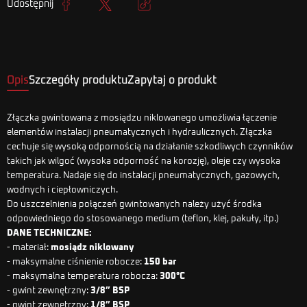
Udostępnij
Udostępnij
Tweetuj
Kopiuj link
Opis
Szczegóły produktu
Zapytaj o produkt
Złączka gwintowana z mosiądzu niklowanego umożliwia łączenie
elementów instalacji pneumatycznych i hydraulicznych. Złączka
cechuje się wysoką odpornością na działanie szkodliwych czynników
takich jak wilgoć (wysoka odporność na korozję), oleje czy wysoka
temperatura. Nadaje się do instalacji pneumatycznych, gazowych,
wodnych i ciepłowniczych.
Do uszczelnienia połączeń gwintowanych należy użyć środka
odpowiedniego do stosowanego medium (teflon, klej, pakuły, itp.)
DANE TECHNICZNE:
- materiał:
mosiądz niklowany
- maksymalne ciśnienie robocze:
150 bar
- maksymalna temperatura robocza:
300°C
- gwint zewnętrzny:
3/8” BSP
- gwint zewnętrzny:
1/8” BSP