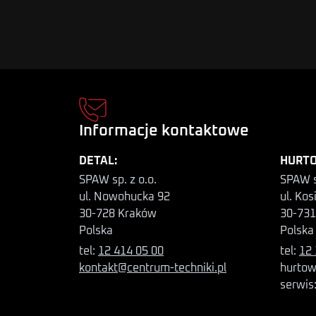
Informacje kontaktowe
DETAL:
HURTO
SPAW sp. z o.o.
SPAW s
ul. Nowohucka 92
ul. Kos
30-728 Kraków
30-731
Polska
Polska
tel:
12 414 05 00
tel:
12 
kontakt@centrum-techniki.pl
hurtow
serwis