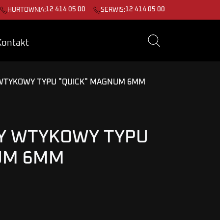
12 414 05 00
12 414 05 00
HURTOWNIA:
SERWIS:
Kontakt
TYKOWY TYPU "QUICK" MAGNUM 6MM
Y WTYKOWY TYPU
UM 6MM