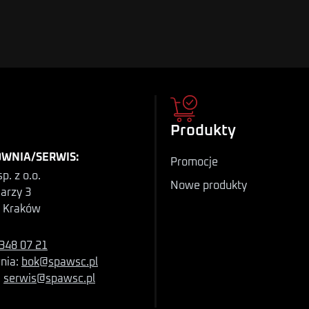
Produkty
WNIA/SERWIS:
Promocje
p. z o.o.
Nowe produkty
iarzy 3
 Kraków
348 07 21
nia:
bok@spawsc.pl
:
serwis@spawsc.pl