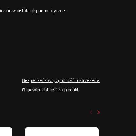
inanie w instalacje pneumatyczne.
Bezpieczeństwo, zgodność i ostrzeżenia
Odpowiedzialność za produkt
keyboard_arrow_left
keyboard_arrow_right
Poprzedni
Następny