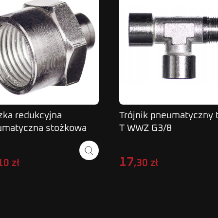
zka redukcyjna
Trójnik pneumatyczny 
umatyczna stożkowa
T WWZ G3/8
 1/2W-1/8W
17
10 zł
,30 zł