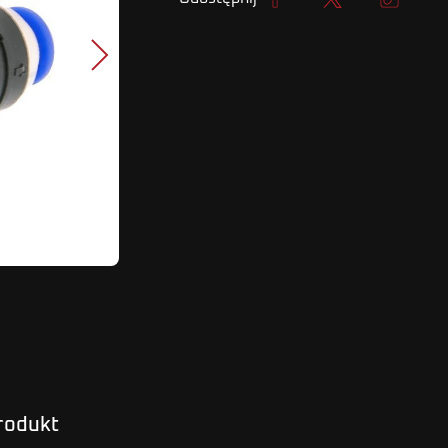
Udostępnij
Tweetuj
Kopiuj lin
Następny
produkt