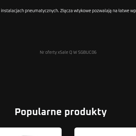
w instalacjach pneumatycznych. Złącza wtykowe pozwalają na łatwe wp
Nr oferty xSale Q W SGBUC06
Popularne produkty