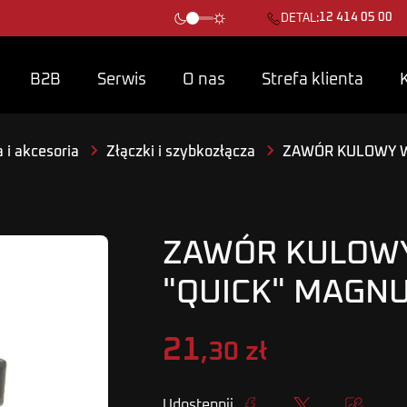
12 414 05 00
DETAL:
B2B
Serwis
O nas
Strefa klienta
 i akcesoria
Złączki i szybkozłącza
ZAWÓR KULOWY W
ZAWÓR KULOW
"QUICK" MAGN
21
,30 zł
Udostępnij