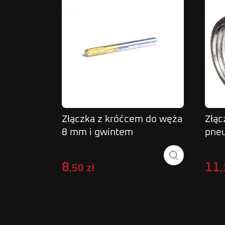
Złączka z króćcem do węża
Złąc
8 mm i gwintem
pne
zewnętrznym 1/2"
Q R
8
11
,50 zł
,