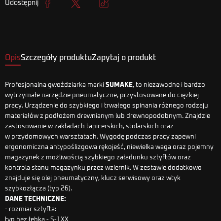
Udostępnij
Udostępnij
Tweetuj
Kopiuj link
Opis
Szczegóły produktu
Zapytaj o produkt
Profesjonalna gwoździarka marki
SUMAKE
, to niezawodne i bardzo
wytrzymałe narzędzie pneumatyczne, przystosowane do ciężkiej
pracy. Urządzenie do szybkiego i trwałego spinania różnego rodzaju
materiałów z podłożem drewnianym lub drewnopodobnym. Znajdzie
zastosowanie w zakładach tapicerskich, stolarskich oraz
w przydomowych warsztatach. Wygodę podczas pracy zapewni
ergonomiczna antypoślizgowa rękojeść, niewielka waga oraz pojemny
magazynek z możliwością szybkiego załadunku sztyftów oraz
kontrola stanu magazynku przez wziernik. W zestawie dodatkowo
znajduje się olej pneumatyczny, klucz serwisowy oraz wtyk
szybkozłącza (typ 26).
DANE TECHNICZNE:
- rozmiar sztyfta:
typ bez łebka - S-1XX