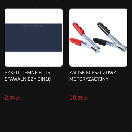
SZKŁO CIEMNE FILTR
ZACISK KLESZCZOWY
SPAWALNICZY DIN10
MOTORYZACYJNY
100X50mm 2szt
KROKODYLKI ZBK 60 MO
EL 2SZT
2
10
,94 zł
,00 zł