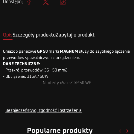
Udostępnij
Udostępnij
Tweetuj
Kopiuj link
Opis
Szczegóły produktu
Zapytaj o produkt
Gniazdo panelowe
GP 50
marki
MAGNUM
służy do szybkiego łączenia
przewodów spawalniczych z urządzeniem.
DANE TECHNICZNE:
- Przekrój przewodów: 35 - 50 mm2
- Obciążenie: 316A / 60%
Nr oferty xSale Z GP 50 WP
Bezpieczeństwo, zgodność i ostrzeżenia
keyboard_arrow_left
keyboard_arrow_right
Popularne produkty
Poprze
Nas