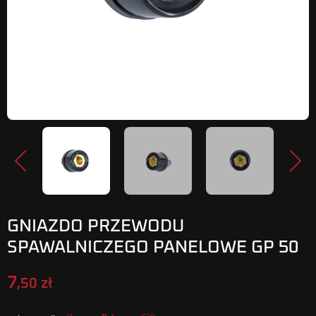
Poprzedni
Nastę
GNIAZDO PRZEWODU
SPAWALNICZEGO PANELOWE GP 50
7
,50 zł