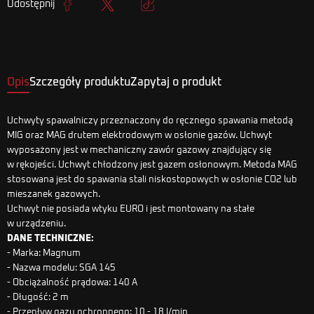
Udostępnij
Udostępnij
Tweetuj
Kopiuj link
Opis
Szczegóły produktu
Zapytaj o produkt
Uchwyty spawalniczy przeznaczony do ręcznego spawania metodą
MIG oraz MAG drutem elektrodowym w osłonie gazów. Uchwyt
wyposażony jest w mechaniczny zawór gazowy znajdujący się
w rękojeści. Uchwyt chłodzony jest gazem osłonowym. Metoda MAG
stosowana jest do spawania stali niskostopowych w osłonie CO2 lub
mieszanek gazowych.
Uchwyt nie posiada wtyku EURO i jest montowany na stałe
w urządzeniu.
DANE TECHNICZNE:
- Marka: Magnum
- Nazwa modelu: SGA 145
- Obciążalność prądowa: 140 A
- Długość: 2 m
- Przepływ gazu ochronnego: 10 - 18 l/min