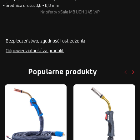
- Średnica drutu: 0,6 - 0,8 mm
Nr oferty xSale MB UCH 145 WP
Bezpieczeństwo, zgodność i ostrzeżenia
Odpowiedzialność za produkt
keyboard_arrow_left
keyboard_arrow_right
Popularne produkty
Poprze
Nas