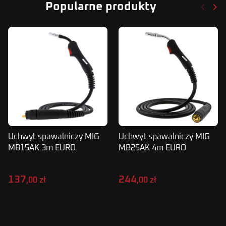
keyboard_arrow_left
keyboard_arrow_right
Popularne produkty
Poprze
Nas
Uchwyt spawalniczy MIG
Uchwyt spawalniczy MIG
MB15AK 3m EURO
MB25AK 4m EURO
MAGNUM PROFI CZARNY
MAGNUM PROFI CZARNY
137
244
,00 zł
,00 zł