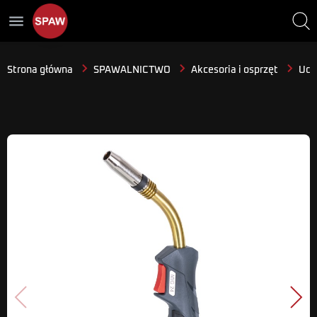
menu
Strona główna
SPAWALNICTWO
Akcesoria i osprzęt
Uch
Poprzedni
Nast