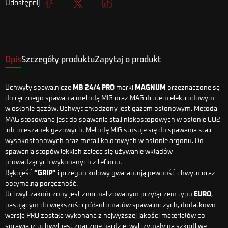
Udostępnij
Udostępnij
Tweetuj
Kopiuj link
Opis
Szczegóły produktu
Zapytaj o produkt
Uchwyty spawalnicze
MB 24/4 PRO
marki
MAGNUM
przeznaczone są
do ręcznego spawania metodą MIG oraz MAG drutem elektrodowym
w osłonie gazów. Uchwyt chłodzony jest gazem osłonowym. Metoda
MAG stosowana jest do spawania stali niskostopowych w osłonie CO2
lub mieszanek gazowych. Metodę MIG stosuje się do spawania stali
wysokostopowych oraz metali kolorowych w osłonie argonu. Do
spawania stopów lekkich zaleca się używanie wkładów
prowadzących wykonanych z teflonu.
Rękojeść
“GRIP”
i przegub kulowy gwarantują pewność chwytu oraz
optymalną poręczność.
Uchwyt zakończony jest znormalizowanym przyłączem typu
EURO
,
pasującym do większości półautomatów spawalniczych, dodatkowo
wersja PRO została wykonana z najwyższej jakości materiałów co
sprawia iż uchwyt jest znacznie bardziej wytrzymały na szkodliwe