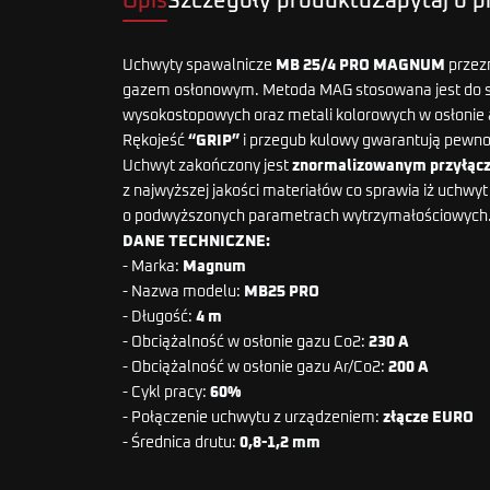
Opis
Szczegóły produktu
Zapytaj o 
Uchwyty spawalnicze
MB 25/4 PRO MAGNUM
przez
gazem osłonowym. Metoda MAG stosowana jest do spa
wysokostopowych oraz metali kolorowych w osłonie 
Rękojeść
“GRIP”
i przegub kulowy gwarantują pewno
Uchwyt zakończony jest
znormalizowanym przyłąc
z najwyższej jakości materiałów co sprawia iż uchwy
o podwyższonych parametrach wytrzymałościowych
DANE TECHNICZNE:
- Marka:
Magnum
- Nazwa modelu:
MB25 PRO
- Długość:
4 m
- Obciążalność w osłonie gazu Co2:
230 A
- Obciążalność w osłonie gazu Ar/Co2:
200 A
- Cykl pracy:
60%
- Połączenie uchwytu z urządzeniem:
złącze EURO
- Średnica drutu:
0,8-1,2 mm