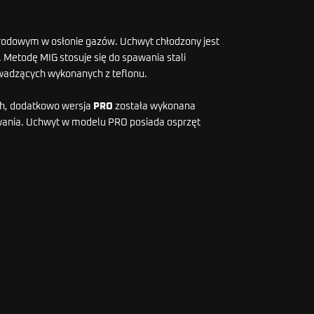
odowym w osłonie gazów. Uchwyt chłodzony jest
etodę MIG stosuje się do spawania stali
wadzących wykonanych z teflonu.
ch, dodatkowo wersja
PRO
została wykonana
pawania. Uchwyt w modelu PRO posiada osprzęt