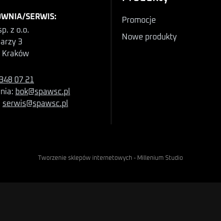
WNIA/SERWIS:
Promocje
p. z o.o.
Nowe produkty
iarzy 3
 Kraków
348 07 21
nia:
bok@spawsc.pl
:
serwis@spawsc.pl
Tworzenie sklepów internetowych
-
Millenium Studio