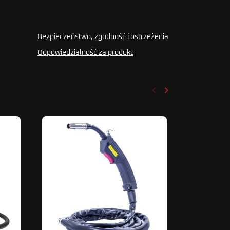
Bezpieczeństwo, zgodność i ostrzeżenia
Odpowiedzialność za produkt
keyboard_arrow_left
keyboard_arrow_right
Poprzedni
Następny