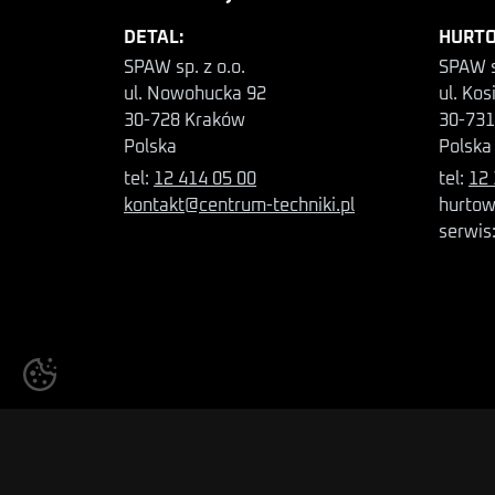
DETAL:
HURTO
SPAW sp. z o.o.
SPAW s
ul. Nowohucka 92
ul. Kos
30-728 Kraków
30-731
Polska
Polska
tel:
12 414 05 00
tel:
12 
kontakt@centrum-techniki.pl
hurtow
serwis