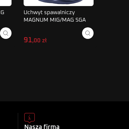
IG
Uchwyt spawalniczy
Uchwyt s
MAGNUM MIG/MAG SGA
MB25AK 
NY
145/2 M
MAGNUM
91
275
,00 zł
,00 
Nasza firma