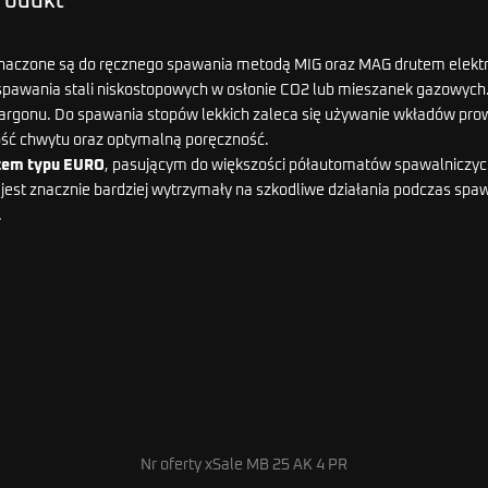
produkt
naczone są do ręcznego spawania metodą MIG oraz MAG drutem elektr
wania stali niskostopowych w osłonie CO2 lub mieszanek gazowych. M
argonu. Do spawania stopów lekkich zaleca się używanie wkładów pro
ść chwytu oraz optymalną poręczność.
zem typu EURO
, pasującym do większości półautomatów spawalniczy
t jest znacznie bardziej wytrzymały na szkodliwe działania podczas s
.
Nr oferty xSale MB 25 AK 4 PR