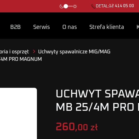
12 414 05 00
DETAL:
B2B
Serwis
O nas
Strefa klienta
ria i osprzęt
Uchwyty spawalnicze MIG/MAG
/4M PRO MAGNUM
UCHWYT SPAWA
MB 25/4M PRO
260
,00 zł