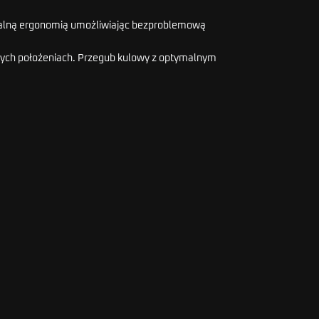
ymalną ergonomią umożliwiając bezproblemową
nych położeniach. Przegub kulowy z optymalnym