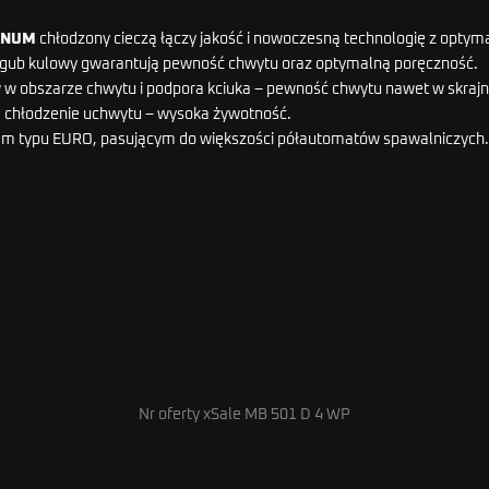
GNUM
chłodzony cieczą łączy jakość i nowoczesną technologię z opt
rzegub kulowy gwarantują pewność chwytu oraz optymalną poręczność.
w obszarze chwytu i podpora kciuka – pewność chwytu nawet w skraj
 chłodzenie uchwytu – wysoka żywotność.
m typu EURO, pasującym do większości półautomatów spawalniczych.
Nr oferty xSale MB 501 D 4 WP