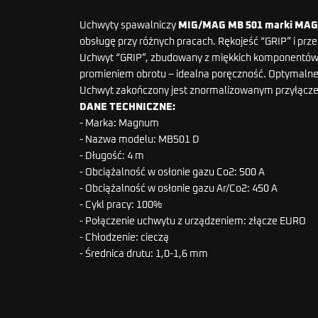
Uchwyty spawalniczy
MIG/MAG MB 501 marki MA
obsługę przy różnych pracach. Rękojeść “GRIP” i p
Uchwyt “GRIP”, zbudowany z miękkich komponentów 
promieniem obrotu – idealna poręczność. Optymalne
Uchwyt zakończony jest znormalizowanym przyłącze
DANE TECHNICZNE:
- Marka: Magnum
- Nazwa modelu: MB501 D
- Długość: 4 m
- Obciążalność w osłonie gazu Co2: 500 A
- Obciążalność w osłonie gazu Ar/Co2: 450 A
- Cykl pracy: 100%
- Połączenie uchwytu z urządzeniem: złącze EURO
- Chłodzenie: cieczą
- Średnica drutu: 1,0-1,6 mm