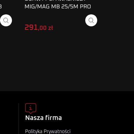
B
MIG/MAG MB 25/5M PRO
MAGNUM
MAGNUM
15/3 M
291
208
,00 zł
,00 
Nasza firma
Polityka Prywatności