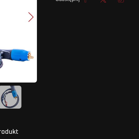
Udostępnij
Tweetuj
Kopiuj lin
Następny
produkt