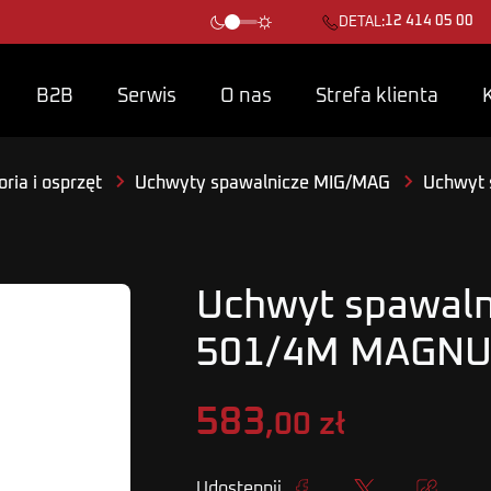
12 414 05 00
DETAL:
B2B
Serwis
O nas
Strefa klienta
ria i osprzęt
Uchwyty spawalnicze MIG/MAG
Uchwyt 
Uchwyt spawal
501/4M MAGN
583
,00 zł
Udostępnij