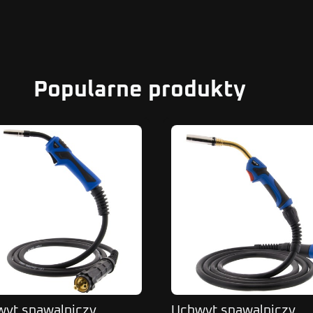
Popularne produkty
yt spawalniczy
Uchwyt spawalniczy