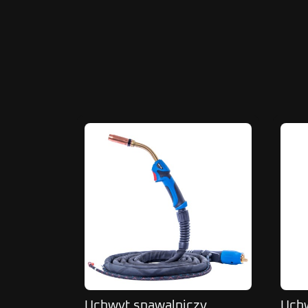
Uchwyt spawalniczy
Uchw