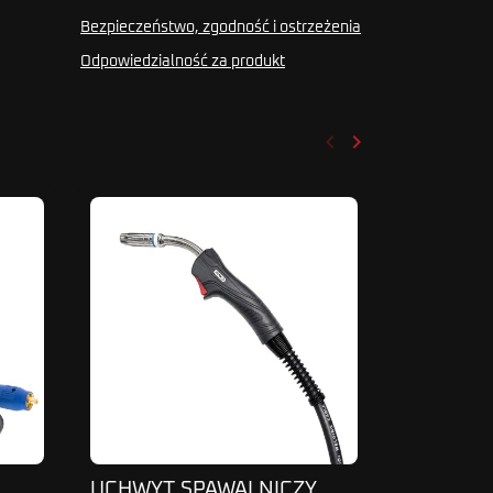
Bezpieczeństwo, zgodność i ostrzeżenia
Odpowiedzialność za produkt
keyboard_arrow_left
keyboard_arrow_right
Poprzedni
Następny
UCHWYT SPAWALNICZY
Uchwyt s