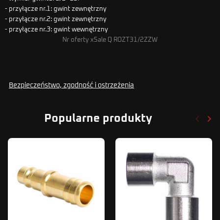
- przyłącze nr.1: gwint zewnętrzny
- przyłącze nr.2: gwint zewnętrzny
- przyłącze nr.3: gwint wewnętrzny
Nr oferty xSale Q ROZT31/2ZZW
Bezpieczeństwo, zgodność i ostrzeżenia
keyboard_arrow_left
keyboard_arrow_right
Popularne produkty
Poprze
Nas