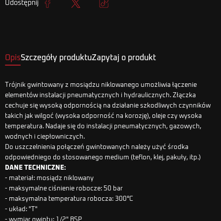
Udostępnij
Udostępnij
Tweetuj
Kopiuj link
Opis
Szczegóły produktu
Zapytaj o produkt
Trójnik gwintowany z mosiądzu niklowanego umożliwia łączenie
elementów instalacji pneumatycznych i hydraulicznych. Złączka
cechuje się wysoką odpornością na działanie szkodliwych czynników
takich jak wilgoć (wysoka odporność na korozję), oleje czy wysoka
temperatura. Nadaje się do instalacji pneumatycznych, gazowych,
wodnych i ciepłowniczych.
Do uszczelnienia połączeń gwintowanych należy użyć środka
odpowiedniego do stosowanego medium (teflon, klej, pakuły, itp.)
DANE TECHNICZNE:
- materiał: mosiądz niklowany
- maksymalne ciśnienie robocze: 50 bar
- maksymalna temperatura robocza: 300°C
- układ: "T"
- wymiar gwintu: 1/2" BSP