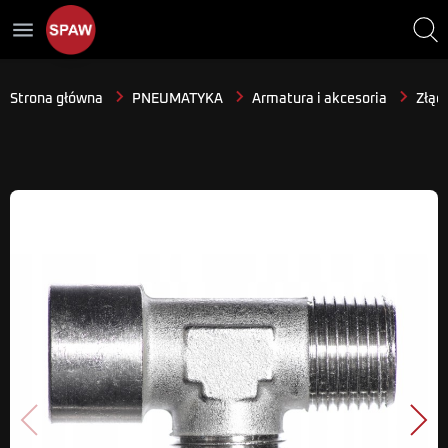
menu
Strona główna
PNEUMATYKA
Armatura i akcesoria
Złącz
Poprzedni
Nast