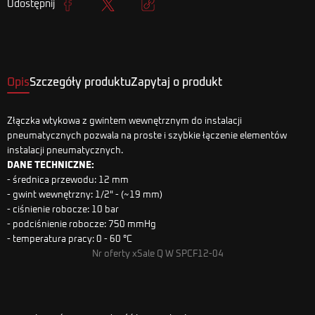
Udostępnij
Udostępnij
Tweetuj
Kopiuj link
Opis
Szczegóły produktu
Zapytaj o produkt
Złączka wtykowa z gwintem wewnętrznym do instalacji
pneumatycznych pozwala na proste i szybkie łączenie elementów
instalacji pneumatycznych.
DANE TECHNICZNE:
- średnica przewodu: 12 mm
- gwint wewnętrzny: 1/2" - (~19 mm)
- ciśnienie robocze: 10 bar
- podciśnienie robocze: 750 mmHg
- temperatura pracy: 0 - 60 °C
Nr oferty xSale Q W SPCF12-04