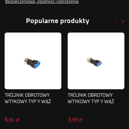
Bezpieczeństwo, zgodność i ostrzeżenia
keyboard_arrow_left
keyboard_arrow_right
Popularne produkty
Poprze
Nas
TRÓJNIK OBROTOWY
TRÓJNIK OBROTOWY
WTYKOWY TYP Y WĄŻ
WTYKOWY TYP Y WĄŻ
8MM 1/4 SPX
4MM 1/4 SPX
5
3
,81 zł
,99 zł