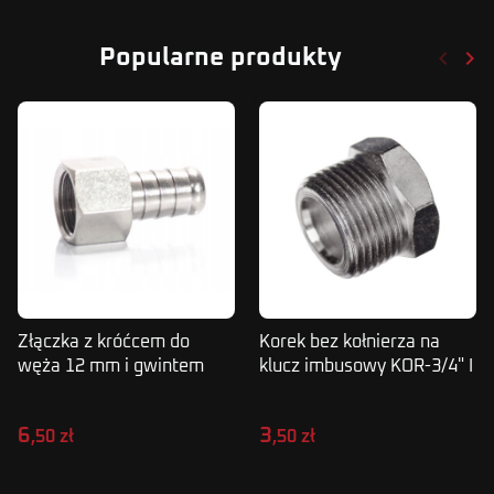
keyboard_arrow_left
keyboard_arrow_right
Popularne produkty
Poprze
Nas
Złączka z króćcem do
Korek bez kołnierza na
węża 12 mm i gwintem
klucz imbusowy KOR-3/4" I
wewnętrznym 3/8"
6
3
,50 zł
,50 zł