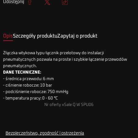
Udostępnij
Udostępnij
Tweetuj
Kopiuj link
Opis
Szczegóły produktu
Zapytaj o produkt
Złączka wtykowa typu łącznik przelotowy do instalacji
pneumatycznych pozwala na proste i szybkie łączenie przewodów
pneumatycznych.
DANE TECHNICZNE:
- średnica przewodu: 6 mm
- ciśnienie robocze: 10 bar
- podciśnienie robocze: 750 mmHg
- temperatura pracy: 0 - 60 °C
Nr oferty xSale Q W SPU06
Bezpieczeństwo, zgodność i ostrzeżenia