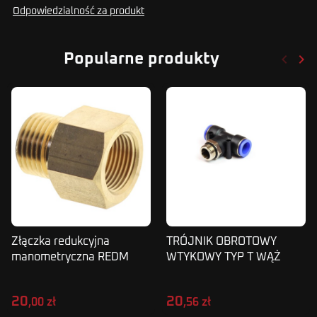
Odpowiedzialność za produkt
keyboard_arrow_left
keyboard_arrow_right
Popularne produkty
Poprze
Nas
Złączka redukcyjna
TRÓJNIK OBROTOWY
manometryczna REDM
WTYKOWY TYP T WĄŻ
1/2" W / M20x1.5 Z
16MM 1/2 SPB
20
20
,00 zł
,56 zł