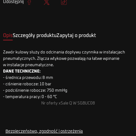
Udostępnij
Udostępnij
Tweetuj
Kopiuj link
Opis
Szczegóły produktu
Zapytaj o produkt
Zawór kulowy służy do odcinania dopływu czynnika w instalacjach
pneumatycznych. Złącza wtykowe pozwalają na łatwe wpinanie
w instalacje pneumatyczne.
DANE TECHNICZNE:
- średnica przewodu: 8 mm
- ciśnienie robocze: 10 bar
- podciśnienie robocze: 750 mmHg
- temperatura pracy: 0 - 60 °C
Nr oferty xSale Q W SGBUC08
Bezpieczeństwo, zgodność i ostrzeżenia