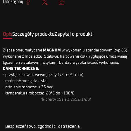
Udostępnij
Udostępnij
Tweetuj
Kopiuj link
Opis
Szczegóły produktu
Zapytaj o produkt
Złącze pneumatyczne
MAGNUM
w wykonaniu standardowym (typ 26)
wykonane z mosiądzu. Stalowe, hartowane kołki ryglujące umożliwiają
łączenie ze stalowymi wtykami. Bardzo wysoka jakość wykonania.
DANE TECHNICZNE:
- przyłącze: gwint wewnętrzny 1/2" (~21 mm)
- materiał: mosiądz + stal
- ciśnienie robocze: < 35 bar
- temperatura robocza: -20°C do +100°C
Nr oferty xSale Z 26SZ-1/2W
Bezpieczeństwo, zgodność i ostrzeżenia