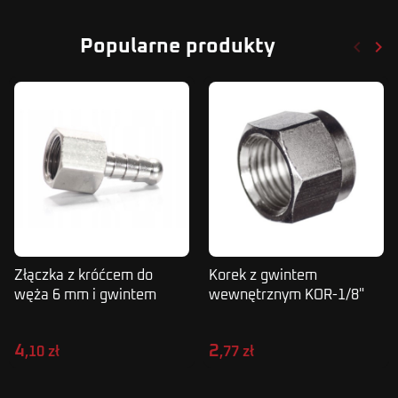
keyboard_arrow_left
keyboard_arrow_right
Popularne produkty
Poprze
Nas
Złączka z króćcem do
Korek z gwintem
węża 6 mm i gwintem
wewnętrznym KOR-1/8"
wewnętrznym 1/4"
GW
4
2
,10 zł
,77 zł