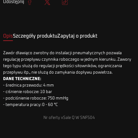
Udostępnij
Udostępnij
Tweetuj
Kopiuj link
Opis
Szczegóły produktu
Zapytaj o produkt
Zawór dławiąco zwrotny do instalacji pneumatycznych pozwala
regulację przepływu czynnika roboczego w jednym kierunku. Zawory
tego typu służą do regulacji prędkości siłowników, ograniczania
przepływu itp., nie służą do zamykania dopływu powietrza.
DANE TECHNICZNE:
- średnica przewodu: 4 mm
- ciśnienie robocze: 10 bar
- podciśnienie robocze: 750 mmHg
- temperatura pracy: 0 - 60 °C
Nr oferty xSale Q W SNFS04