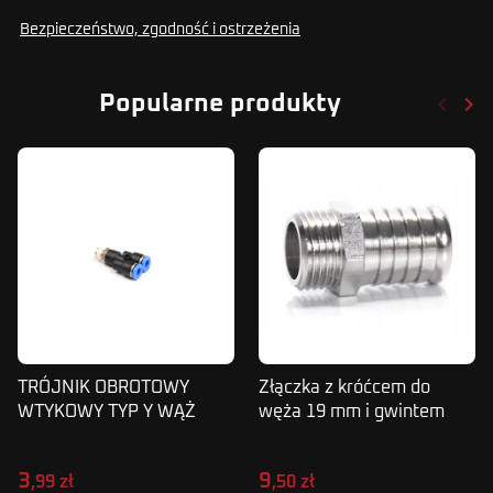
Bezpieczeństwo, zgodność i ostrzeżenia
keyboard_arrow_left
keyboard_arrow_right
Popularne produkty
Poprze
Nas
TRÓJNIK OBROTOWY
Złączka z króćcem do
WTYKOWY TYP Y WĄŻ
węża 19 mm i gwintem
6MM 1/8 SPX
zewnętrznym 1/2"
3
9
,99 zł
,50 zł