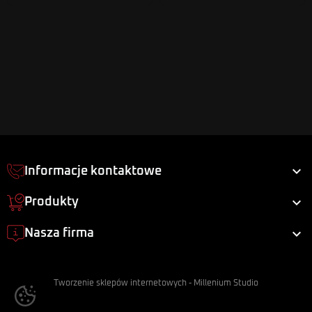

Informacje kontaktowe

Produkty

Nasza firma
Tworzenie sklepów internetowych
-
Millenium Studio